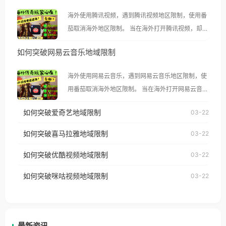
海外使用腾讯视频，遇到腾讯视频地区限制，使用番
茄取消海外地区限制。 当在海外打开腾讯视频，却突
然弹出“由于版权限制，您所在的地区无法播放”的提
如何突破网易云音乐地域限制
示语。 海外用户如香港、澳门、台湾、美国、加拿
大、澳大利亚、欧洲等国家和地区时，腾讯视频也会
海外使用网易云音乐，遇到网易云音乐地区限制，使
像其他音乐平台一样，出现地区及版权限制问题，且
用番茄取消海外地区限制。 当在海外打开网易云音
仅能在中国大陆地区播放。 遇到这个问题的朋友们，
乐，却突然弹出“由于版权限制，您所在的地区无法
使用番茄回国加速器，即可解决「海外用户收听腾讯
如何突破爱奇艺地域限制
03-22
播放”的提示语。 海外用户如香港、澳门、台湾、美
视频地区版权限制」的问题，无论人在香港、澳门、
国、加拿大、澳大利亚、欧洲等国家和地区时，网易
如何突破喜马拉雅地域限制
03-22
台湾、美国、加拿大、澳大利亚、欧洲等国家和地区
云音乐也会像其他音乐平台一样，出现地区及版权限
工作、留学、定居等，都可以使用，不再因地区和版
如何突破优酷视频地域限制
03-22
制问题，且仅能在中国大陆地区播放。 遇到这个问题
权限制所困扰。
的朋友们，使用番茄回国加速器，即可解决「海外用
如何突破咪咕视频地域限制
03-22
户收听网易云音乐地区版权限制」的问题，无论人在
香港、澳门、台湾、美国、加拿大、澳大利亚、欧洲
等国家和地区工作、留学、定居等，都可以使用，不
再因地区和版权限制所困扰。
最新资讯