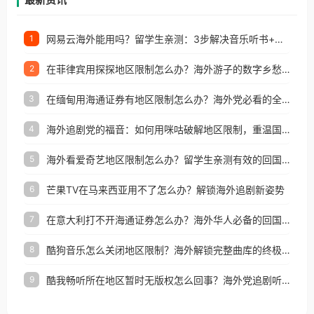
网易云海外能用吗？留学生亲测：3步解决音乐听书+银行视频地区限制
1
在菲律宾用探探地区限制怎么办？海外游子的数字乡愁与破局之道
2
在缅甸用海通证券有地区限制怎么办？海外党必看的全场景回国加速指南
3
海外追剧党的福音：如何用咪咕破解地区限制，重温国内精彩
4
海外看爱奇艺地区限制怎么办？留学生亲测有效的回国加速器选择指南
5
芒果TV在马来西亚用不了怎么办？解锁海外追剧新姿势
6
在意大利打不开海通证券怎么办？海外华人必备的回国加速指南（附2026世界杯观赛秘籍）
7
酷狗音乐怎么关闭地区限制？海外解锁完整曲库的终极指南
8
酷我畅听所在地区暂时无版权怎么回事？海外党追剧听歌的破局指南
9