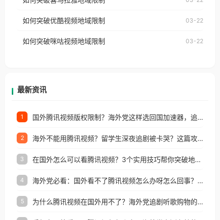
云音乐也会像其他音乐平台一样，出现地区及版权限
工作、留学、定居等，都可以使用，不再因地区和版
如何突破优酷视频地域限制
03-22
制问题，且仅能在中国大陆地区播放。 遇到这个问题
权限制所困扰。
的朋友们，使用番茄回国加速器，即可解决「海外用
如何突破咪咕视频地域限制
03-22
户收听网易云音乐地区版权限制」的问题，无论人在
香港、澳门、台湾、美国、加拿大、澳大利亚、欧洲
等国家和地区工作、留学、定居等，都可以使用，不
再因地区和版权限制所困扰。
最新资讯
国外腾讯视频版权限制？海外党这样选回国加速器，追剧听歌办事全搞定
1
海外不能用腾讯视频？留学生深夜追剧被卡哭？这篇攻略帮你一键回国看剧听歌
2
在国外怎么可以看腾讯视频？3个实用技巧帮你突破地域限制（附避坑指南）
3
海外党必看：国外看不了腾讯视频怎么办呀怎么回事？3步解决地区限制
4
为什么腾讯视频在国外用不了？海外党追剧听歌购物的终极解决方案
5