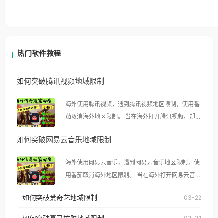
热门软件教程
如何突破腾讯视频地域限制
海外使用腾讯视频，遇到腾讯视频地区限制，使用番
茄取消海外地区限制。 当在海外打开腾讯视频，却突
然弹出“由于版权限制，您所在的地区无法播放”的提
如何突破网易云音乐地域限制
示语。 海外用户如香港、澳门、台湾、美国、加拿
大、澳大利亚、欧洲等国家和地区时，腾讯视频也会
海外使用网易云音乐，遇到网易云音乐地区限制，使
像其他音乐平台一样，出现地区及版权限制问题，且
用番茄取消海外地区限制。 当在海外打开网易云音
仅能在中国大陆地区播放。 遇到这个问题的朋友们，
乐，却突然弹出“由于版权限制，您所在的地区无法
使用番茄回国加速器，即可解决「海外用户收听腾讯
如何突破爱奇艺地域限制
03-22
播放”的提示语。 海外用户如香港、澳门、台湾、美
视频地区版权限制」的问题，无论人在香港、澳门、
国、加拿大、澳大利亚、欧洲等国家和地区时，网易
如何突破喜马拉雅地域限制
03-22
台湾、美国、加拿大、澳大利亚、欧洲等国家和地区