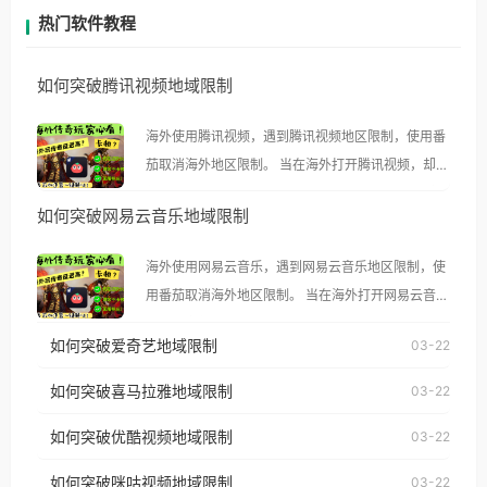
热门软件教程
如何突破腾讯视频地域限制
海外使用腾讯视频，遇到腾讯视频地区限制，使用番
茄取消海外地区限制。 当在海外打开腾讯视频，却突
然弹出“由于版权限制，您所在的地区无法播放”的提
如何突破网易云音乐地域限制
示语。 海外用户如香港、澳门、台湾、美国、加拿
大、澳大利亚、欧洲等国家和地区时，腾讯视频也会
海外使用网易云音乐，遇到网易云音乐地区限制，使
像其他音乐平台一样，出现地区及版权限制问题，且
用番茄取消海外地区限制。 当在海外打开网易云音
仅能在中国大陆地区播放。 遇到这个问题的朋友们，
乐，却突然弹出“由于版权限制，您所在的地区无法
使用番茄回国加速器，即可解决「海外用户收听腾讯
如何突破爱奇艺地域限制
03-22
播放”的提示语。 海外用户如香港、澳门、台湾、美
视频地区版权限制」的问题，无论人在香港、澳门、
国、加拿大、澳大利亚、欧洲等国家和地区时，网易
如何突破喜马拉雅地域限制
03-22
台湾、美国、加拿大、澳大利亚、欧洲等国家和地区
云音乐也会像其他音乐平台一样，出现地区及版权限
工作、留学、定居等，都可以使用，不再因地区和版
如何突破优酷视频地域限制
03-22
制问题，且仅能在中国大陆地区播放。 遇到这个问题
权限制所困扰。
的朋友们，使用番茄回国加速器，即可解决「海外用
如何突破咪咕视频地域限制
03-22