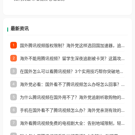
户收听网易云音乐地区版权限制」的问题，无论人在
香港、澳门、台湾、美国、加拿大、澳大利亚、欧洲
等国家和地区工作、留学、定居等，都可以使用，不
再因地区和版权限制所困扰。
最新资讯
国外腾讯视频版权限制？海外党这样选回国加速器，追剧听歌办事全搞定
1
海外不能用腾讯视频？留学生深夜追剧被卡哭？这篇攻略帮你一键回国看剧听歌
2
在国外怎么可以看腾讯视频？3个实用技巧帮你突破地域限制（附避坑指南）
3
海外党必看：国外看不了腾讯视频怎么办呀怎么回事？3步解决地区限制
4
为什么腾讯视频在国外用不了？海外党追剧听歌购物的终极解决方案
5
手机在国外看不了腾讯视频怎么办？海外党亲测有效的追剧自由指南
6
海外看腾讯视频免费的电视剧大全：告别地域限制，轻松追剧的实用指南
7