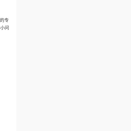
”的专
些小问