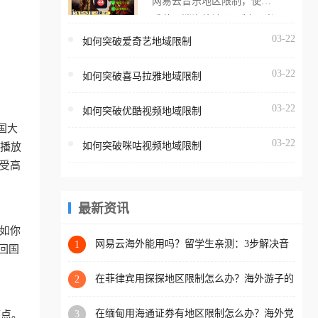
网易云音乐地区限制，使用
海外用户如香港、澳门、台
番茄取消海外地区限制。 当
湾、美国、加拿大、澳大利
在海外打开网易云音乐，却
03-22
如何突破爱奇艺地域限制
亚、欧洲等国家和地区时，
突然弹出“由于版权限制，您
腾讯视频也会像其他音乐平
03-22
所在的地区无法播放”的提示
如何突破喜马拉雅地域限制
台一样，出现地区及版权限
语。 海外用户如香港、澳
制问题，且仅能在中国大陆
03-22
如何突破优酷视频地域限制
门、台湾、美国、加拿大、
地区播放。 遇到这个问题的
国大
澳大利亚、欧洲等国家和地
朋友们，使用番茄回国加速
03-22
如何突破咪咕视频地域限制
播放
区时，网易云音乐也会像其
器，即可解决「海外用户收
受高
他音乐平台一样，出现地区
听腾讯视频地区版权限制」
及版权限制问题，且仅能在
的问题，无论人在香港、澳
中国大陆地区播放。 遇到这
最新资讯
门、台湾、美国、加拿大、
个问题的朋友们，使用番茄
澳大利亚、欧洲等国家和地
如你
回国加速器，即可解决「海
网易云海外能用吗？留学生亲测：3步解决音
1
区工作、留学、定居等，都
回国
乐听书+银行视频地区限制
外用户收听网易云音乐地区
可以使用，不再因地区和版
版权限制」的问题，无论人
在菲律宾用探探地区限制怎么办？海外游子的
2
权限制所困扰。
数字乡愁与破局之道
在香港、澳门、台湾、美
在缅甸用海通证券有地区限制怎么办？海外党
痛点。
3
国、加拿大、澳大利亚、欧