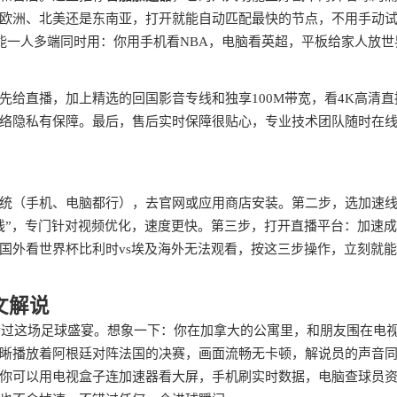
欧洲、北美还是东南亚，打开就能自动匹配最快的节点，不用手动
全平台，还能一人多端同时用：你用手机看NBA，电脑看英超，平板给家人放世
先给直播，加上精选的回国影音专线和独享100M带宽，看4K高清直
络隐私有保障。最后，售后实时保障很贴心，专业技术团队随时在
统（手机、电脑都行），去官网或应用商店安装。第二步，选加速
线”，专门针对视频优化，速度更快。第三步，打开直播平台：加速
国外看世界杯比利时vs埃及海外无法观看，按这三步操作，立刻就
文解说
想错过这场足球盛宴。想象一下：你在加拿大的公寓里，和朋友围在电
晰播放着阿根廷对阵法国的决赛，画面流畅无卡顿，解说员的声音
你可以用电视盒子连加速器看大屏，手机刷实时数据，电脑查球员