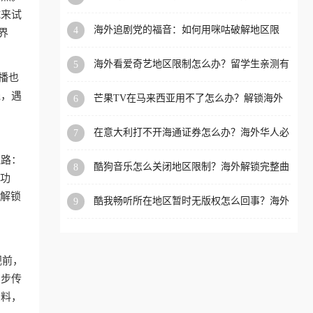
必看的全场景回国加速指南
试来试
洲等国家和地区工作、留
海外追剧党的福音：如何用咪咕破解地区限
4
界
学、定居等，都可以使用，
制，重温国内精彩
不再因地区和版权限制所困
海外看爱奇艺地区限制怎么办？留学生亲测有
5
扰。
效的回国加速器选择指南
播也
线，遇
芒果TV在马来西亚用不了怎么办？解锁海外
6
追剧新姿势
在意大利打不开海通证券怎么办？海外华人必
7
备的回国加速指南（附2026世界杯观赛秘籍）
线路：
酷狗音乐怎么关闭地区限制？海外解锁完整曲
8
成功
库的终极指南
能解锁
酷我畅听所在地区暂时无版权怎么回事？海外
9
党追剧听歌的破局指南
视前，
同步传
资料，