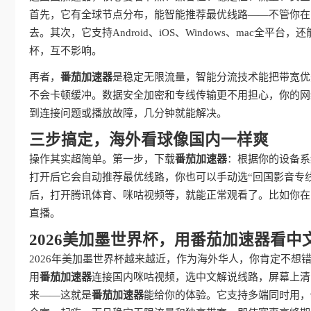
首先，它有全球节点分布，能智能推荐最优线路——不管你在
去。其次，它支持Android、iOS、Windows、mac
杯，互不影响。
再者，
番茄加速器
是稳定无限流量，智能分流技术能把带宽优
不会卡顿缓冲。数据安全加密和专线传输更不用担心，你的网
到连接问题或播放故障，几分钟就能解决。
三步搞定，海外看球像国内一样爽
操作其实超简单。第一步，下载
番茄加速器
：根据你的设备系
打开后它会自动推荐最优线路，你也可以手动选“回国影音专
后，打开腾讯体育、咪咕视频等，就能正常观看了。比如你在
直播。
2026美加墨世界杯，用番茄加速器看中
2026年美加墨世界杯越来越近，作为海外华人，你肯定不
用
番茄加速器
连接国内咪咕视频，选中文解说线路，屏幕上清
来——这就是
番茄加速器
能给你的体验。它支持多端同时用，