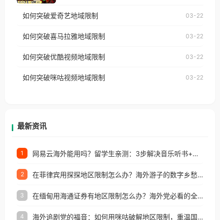
乐，却突然弹出“由于版权限制，您所在的地区无法
使用番茄回国加速器，即可解决「海外用户收听腾讯
如何突破爱奇艺地域限制
03-22
播放”的提示语。 海外用户如香港、澳门、台湾、美
视频地区版权限制」的问题，无论人在香港、澳门、
国、加拿大、澳大利亚、欧洲等国家和地区时，网易
如何突破喜马拉雅地域限制
03-22
台湾、美国、加拿大、澳大利亚、欧洲等国家和地区
云音乐也会像其他音乐平台一样，出现地区及版权限
工作、留学、定居等，都可以使用，不再因地区和版
如何突破优酷视频地域限制
03-22
制问题，且仅能在中国大陆地区播放。 遇到这个问题
权限制所困扰。
的朋友们，使用番茄回国加速器，即可解决「海外用
如何突破咪咕视频地域限制
03-22
户收听网易云音乐地区版权限制」的问题，无论人在
香港、澳门、台湾、美国、加拿大、澳大利亚、欧洲
等国家和地区工作、留学、定居等，都可以使用，不
再因地区和版权限制所困扰。
最新资讯
网易云海外能用吗？留学生亲测：3步解决音乐听书+银行视频地区限制
1
在菲律宾用探探地区限制怎么办？海外游子的数字乡愁与破局之道
2
在缅甸用海通证券有地区限制怎么办？海外党必看的全场景回国加速指南
3
海外追剧党的福音：如何用咪咕破解地区限制，重温国内精彩
4