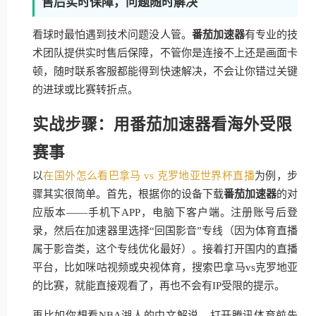
售后实时保障，问题随时解决
看球时最怕遇到技术问题没人管。
番茄加速器
有专业的技
术团队提供实时售后保障，不管你是连接不上还是画面卡
顿，随时联系客服都能得到快速解决，不会让你错过关键
的进球或比赛转折点。
实战步骤：用番茄加速器看海外受限
赛事
以
在国外怎么看巴拿马 vs 克罗地亚世界杯直播
为例，步
骤其实很简单。首先，根据你的设备下载
番茄加速器
的对
应版本——手机下APP，电脑下客户端。注册账号后登
录，然后在加速器里选择“回国影音”专线（因为体育直播
属于影音类，这个专线优化最好）。接着打开国内的直播
平台，比如咪咕视频或央视体育，搜索巴拿马vs克罗地亚
的比赛，就能直接观看了，再也不会有IP受限的提示。
再比如你想看NBA湖人的中文解说，打开腾讯体育前先