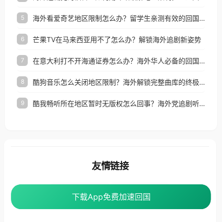
海外看爱奇艺地区限制怎么办？留学生亲测有效的回国加速器选择指南
5
芒果TV在马来西亚用不了怎么办？解锁海外追剧新姿势
6
在意大利打不开海通证券怎么办？海外华人必备的回国加速指南（附2026世界杯观赛秘籍）
7
酷狗音乐怎么关闭地区限制？海外解锁完整曲库的终极指南
8
酷我畅听所在地区暂时无版权怎么回事？海外党追剧听歌的破局指南
9
友情链接
海外回国加速器
番茄加速器
下载App免费加速回国
下载App免费加速回国