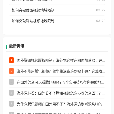
云音乐也会像其他音乐平台一样，出现地区及版权限
工作、留学、定居等，都可以使用，不再因地区和版
如何突破优酷视频地域限制
03-22
制问题，且仅能在中国大陆地区播放。 遇到这个问题
权限制所困扰。
的朋友们，使用番茄回国加速器，即可解决「海外用
如何突破咪咕视频地域限制
03-22
户收听网易云音乐地区版权限制」的问题，无论人在
香港、澳门、台湾、美国、加拿大、澳大利亚、欧洲
等国家和地区工作、留学、定居等，都可以使用，不
再因地区和版权限制所困扰。
最新资讯
国外腾讯视频版权限制？海外党这样选回国加速器，追剧听歌办事全搞定
1
海外不能用腾讯视频？留学生深夜追剧被卡哭？这篇攻略帮你一键回国看剧听歌
2
在国外怎么可以看腾讯视频？3个实用技巧帮你突破地域限制（附避坑指南）
3
海外党必看：国外看不了腾讯视频怎么办呀怎么回事？3步解决地区限制
4
为什么腾讯视频在国外用不了？海外党追剧听歌购物的终极解决方案
5