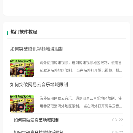
热门软件教程
如何突破腾讯视频地域限制
海外使用腾讯视频，遇到腾讯视频地区限制，使用番
茄取消海外地区限制。 当在海外打开腾讯视频，却突
然弹出“由于版权限制，您所在的地区无法播放”的提
如何突破网易云音乐地域限制
示语。 海外用户如香港、澳门、台湾、美国、加拿
大、澳大利亚、欧洲等国家和地区时，腾讯视频也会
海外使用网易云音乐，遇到网易云音乐地区限制，使
像其他音乐平台一样，出现地区及版权限制问题，且
用番茄取消海外地区限制。 当在海外打开网易云音
仅能在中国大陆地区播放。 遇到这个问题的朋友们，
乐，却突然弹出“由于版权限制，您所在的地区无法
使用番茄回国加速器，即可解决「海外用户收听腾讯
如何突破爱奇艺地域限制
03-22
播放”的提示语。 海外用户如香港、澳门、台湾、美
视频地区版权限制」的问题，无论人在香港、澳门、
国、加拿大、澳大利亚、欧洲等国家和地区时，网易
如何突破喜马拉雅地域限制
03-22
台湾、美国、加拿大、澳大利亚、欧洲等国家和地区