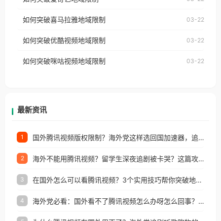
播放”的提示语。 海外用户如香港、澳门、台湾、美
视频地区版权限制」的问题，无论人在香港、澳门、
国、加拿大、澳大利亚、欧洲等国家和地区时，网易
如何突破喜马拉雅地域限制
03-22
台湾、美国、加拿大、澳大利亚、欧洲等国家和地区
云音乐也会像其他音乐平台一样，出现地区及版权限
工作、留学、定居等，都可以使用，不再因地区和版
如何突破优酷视频地域限制
03-22
制问题，且仅能在中国大陆地区播放。 遇到这个问题
权限制所困扰。
的朋友们，使用番茄回国加速器，即可解决「海外用
如何突破咪咕视频地域限制
03-22
户收听网易云音乐地区版权限制」的问题，无论人在
香港、澳门、台湾、美国、加拿大、澳大利亚、欧洲
等国家和地区工作、留学、定居等，都可以使用，不
再因地区和版权限制所困扰。
最新资讯
国外腾讯视频版权限制？海外党这样选回国加速器，追剧听歌办事全搞定
1
海外不能用腾讯视频？留学生深夜追剧被卡哭？这篇攻略帮你一键回国看剧听歌
2
在国外怎么可以看腾讯视频？3个实用技巧帮你突破地域限制（附避坑指南）
3
海外党必看：国外看不了腾讯视频怎么办呀怎么回事？3步解决地区限制
4