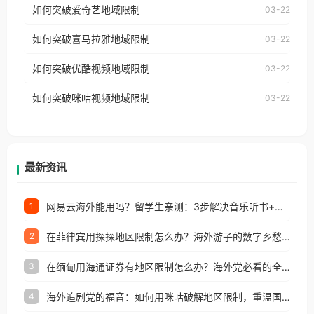
使用番茄回国加速器，即可解决「海外用户收听腾讯
如何突破爱奇艺地域限制
03-22
播放”的提示语。 海外用户如香港、澳门、台湾、美
视频地区版权限制」的问题，无论人在香港、澳门、
国、加拿大、澳大利亚、欧洲等国家和地区时，网易
如何突破喜马拉雅地域限制
03-22
台湾、美国、加拿大、澳大利亚、欧洲等国家和地区
云音乐也会像其他音乐平台一样，出现地区及版权限
工作、留学、定居等，都可以使用，不再因地区和版
如何突破优酷视频地域限制
03-22
制问题，且仅能在中国大陆地区播放。 遇到这个问题
权限制所困扰。
的朋友们，使用番茄回国加速器，即可解决「海外用
如何突破咪咕视频地域限制
03-22
户收听网易云音乐地区版权限制」的问题，无论人在
香港、澳门、台湾、美国、加拿大、澳大利亚、欧洲
等国家和地区工作、留学、定居等，都可以使用，不
再因地区和版权限制所困扰。
最新资讯
网易云海外能用吗？留学生亲测：3步解决音乐听书+银行视频地区限制
1
在菲律宾用探探地区限制怎么办？海外游子的数字乡愁与破局之道
2
在缅甸用海通证券有地区限制怎么办？海外党必看的全场景回国加速指南
3
海外追剧党的福音：如何用咪咕破解地区限制，重温国内精彩
4