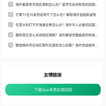
海外看爱奇艺地区限制怎么办？留学生亲测有效的回国加速器选择指南
5
芒果TV在马来西亚用不了怎么办？解锁海外追剧新姿势
6
在意大利打不开海通证券怎么办？海外华人必备的回国加速指南（附2026世界杯观赛秘籍）
7
酷狗音乐怎么关闭地区限制？海外解锁完整曲库的终极指南
8
酷我畅听所在地区暂时无版权怎么回事？海外党追剧听歌的破局指南
9
友情链接
海外回国加速器
番茄加速器
下载App免费加速回国
下载App免费加速回国