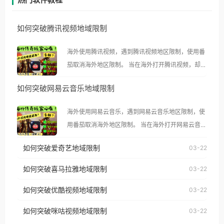
如何突破腾讯视频地域限制
海外使用腾讯视频，遇到腾讯视频地区限制，使用番
茄取消海外地区限制。 当在海外打开腾讯视频，却突
然弹出“由于版权限制，您所在的地区无法播放”的提
如何突破网易云音乐地域限制
示语。 海外用户如香港、澳门、台湾、美国、加拿
大、澳大利亚、欧洲等国家和地区时，腾讯视频也会
海外使用网易云音乐，遇到网易云音乐地区限制，使
像其他音乐平台一样，出现地区及版权限制问题，且
用番茄取消海外地区限制。 当在海外打开网易云音
仅能在中国大陆地区播放。 遇到这个问题的朋友们，
乐，却突然弹出“由于版权限制，您所在的地区无法
使用番茄回国加速器，即可解决「海外用户收听腾讯
如何突破爱奇艺地域限制
03-22
播放”的提示语。 海外用户如香港、澳门、台湾、美
视频地区版权限制」的问题，无论人在香港、澳门、
国、加拿大、澳大利亚、欧洲等国家和地区时，网易
如何突破喜马拉雅地域限制
03-22
台湾、美国、加拿大、澳大利亚、欧洲等国家和地区
云音乐也会像其他音乐平台一样，出现地区及版权限
工作、留学、定居等，都可以使用，不再因地区和版
如何突破优酷视频地域限制
03-22
制问题，且仅能在中国大陆地区播放。 遇到这个问题
权限制所困扰。
的朋友们，使用番茄回国加速器，即可解决「海外用
如何突破咪咕视频地域限制
03-22
户收听网易云音乐地区版权限制」的问题，无论人在