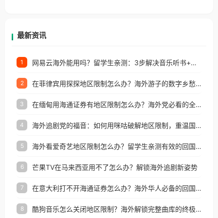
香港、澳门、台湾、美国、加拿大、澳大利亚、欧洲
等国家和地区工作、留学、定居等，都可以使用，不
再因地区和版权限制所困扰。
最新资讯
网易云海外能用吗？留学生亲测：3步解决音乐听书+银行视频地区限制
1
在菲律宾用探探地区限制怎么办？海外游子的数字乡愁与破局之道
2
在缅甸用海通证券有地区限制怎么办？海外党必看的全场景回国加速指南
3
海外追剧党的福音：如何用咪咕破解地区限制，重温国内精彩
4
海外看爱奇艺地区限制怎么办？留学生亲测有效的回国加速器选择指南
5
芒果TV在马来西亚用不了怎么办？解锁海外追剧新姿势
6
在意大利打不开海通证券怎么办？海外华人必备的回国加速指南（附2026世界杯观赛秘籍）
7
酷狗音乐怎么关闭地区限制？海外解锁完整曲库的终极指南
8