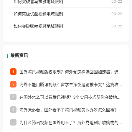
如何突破喜马拉雅地域限制
03-22
台湾、美国、加拿大、澳大利亚、欧洲等国家和地区
云音乐也会像其他音乐平台一样，出现地区及版权限
工作、留学、定居等，都可以使用，不再因地区和版
如何突破优酷视频地域限制
03-22
制问题，且仅能在中国大陆地区播放。 遇到这个问题
权限制所困扰。
的朋友们，使用番茄回国加速器，即可解决「海外用
如何突破咪咕视频地域限制
03-22
户收听网易云音乐地区版权限制」的问题，无论人在
香港、澳门、台湾、美国、加拿大、澳大利亚、欧洲
等国家和地区工作、留学、定居等，都可以使用，不
再因地区和版权限制所困扰。
最新资讯
国外腾讯视频版权限制？海外党这样选回国加速器，追剧听歌办事全搞定
1
海外不能用腾讯视频？留学生深夜追剧被卡哭？这篇攻略帮你一键回国看剧听歌
2
在国外怎么可以看腾讯视频？3个实用技巧帮你突破地域限制（附避坑指南）
3
海外党必看：国外看不了腾讯视频怎么办呀怎么回事？3步解决地区限制
4
为什么腾讯视频在国外用不了？海外党追剧听歌购物的终极解决方案
5