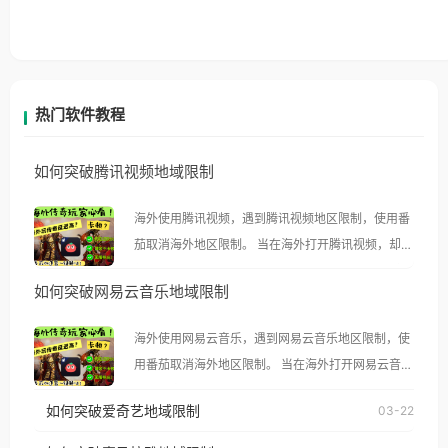
热门软件教程
如何突破腾讯视频地域限制
海外使用腾讯视频，遇到腾讯视频地区限制，使用番
茄取消海外地区限制。 当在海外打开腾讯视频，却突
然弹出“由于版权限制，您所在的地区无法播放”的提
如何突破网易云音乐地域限制
示语。 海外用户如香港、澳门、台湾、美国、加拿
大、澳大利亚、欧洲等国家和地区时，腾讯视频也会
海外使用网易云音乐，遇到网易云音乐地区限制，使
像其他音乐平台一样，出现地区及版权限制问题，且
用番茄取消海外地区限制。 当在海外打开网易云音
仅能在中国大陆地区播放。 遇到这个问题的朋友们，
乐，却突然弹出“由于版权限制，您所在的地区无法
使用番茄回国加速器，即可解决「海外用户收听腾讯
如何突破爱奇艺地域限制
03-22
播放”的提示语。 海外用户如香港、澳门、台湾、美
视频地区版权限制」的问题，无论人在香港、澳门、
国、加拿大、澳大利亚、欧洲等国家和地区时，网易