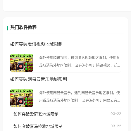
热门软件教程
如何突破腾讯视频地域限制
海外使用腾讯视频，遇到腾讯视频地区限制，使用番
茄取消海外地区限制。 当在海外打开腾讯视频，却突
然弹出“由于版权限制，您所在的地区无法播放”的提
如何突破网易云音乐地域限制
示语。 海外用户如香港、澳门、台湾、美国、加拿
大、澳大利亚、欧洲等国家和地区时，腾讯视频也会
海外使用网易云音乐，遇到网易云音乐地区限制，使
像其他音乐平台一样，出现地区及版权限制问题，且
用番茄取消海外地区限制。 当在海外打开网易云音
仅能在中国大陆地区播放。 遇到这个问题的朋友们，
乐，却突然弹出“由于版权限制，您所在的地区无法
使用番茄回国加速器，即可解决「海外用户收听腾讯
如何突破爱奇艺地域限制
03-22
播放”的提示语。 海外用户如香港、澳门、台湾、美
视频地区版权限制」的问题，无论人在香港、澳门、
国、加拿大、澳大利亚、欧洲等国家和地区时，网易
如何突破喜马拉雅地域限制
03-22
台湾、美国、加拿大、澳大利亚、欧洲等国家和地区
云音乐也会像其他音乐平台一样，出现地区及版权限