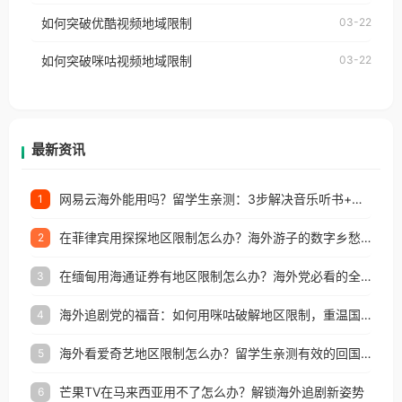
工作、留学、定居等，都可以使用，不再因地区和版
如何突破优酷视频地域限制
03-22
制问题，且仅能在中国大陆地区播放。 遇到这个问题
权限制所困扰。
的朋友们，使用番茄回国加速器，即可解决「海外用
如何突破咪咕视频地域限制
03-22
户收听网易云音乐地区版权限制」的问题，无论人在
香港、澳门、台湾、美国、加拿大、澳大利亚、欧洲
等国家和地区工作、留学、定居等，都可以使用，不
再因地区和版权限制所困扰。
最新资讯
网易云海外能用吗？留学生亲测：3步解决音乐听书+银行视频地区限制
1
在菲律宾用探探地区限制怎么办？海外游子的数字乡愁与破局之道
2
在缅甸用海通证券有地区限制怎么办？海外党必看的全场景回国加速指南
3
海外追剧党的福音：如何用咪咕破解地区限制，重温国内精彩
4
海外看爱奇艺地区限制怎么办？留学生亲测有效的回国加速器选择指南
5
芒果TV在马来西亚用不了怎么办？解锁海外追剧新姿势
6