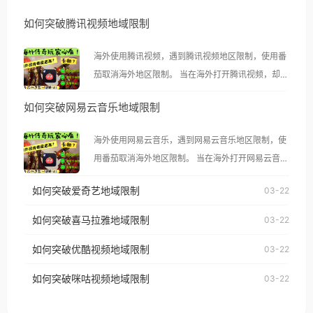
如何突破腾讯视频地域限制
海外使用腾讯视频，遇到腾讯视频地区限制，使用番
茄取消海外地区限制。 当在海外打开腾讯视频，却突
然弹出“由于版权限制，您所在的地区无法播放”的提
如何突破网易云音乐地域限制
示语。 海外用户如香港、澳门、台湾、美国、加拿
大、澳大利亚、欧洲等国家和地区时，腾讯视频也会
海外使用网易云音乐，遇到网易云音乐地区限制，使
像其他音乐平台一样，出现地区及版权限制问题，且
用番茄取消海外地区限制。 当在海外打开网易云音
仅能在中国大陆地区播放。 遇到这个问题的朋友们，
乐，却突然弹出“由于版权限制，您所在的地区无法
使用番茄回国加速器，即可解决「海外用户收听腾讯
如何突破爱奇艺地域限制
03-22
播放”的提示语。 海外用户如香港、澳门、台湾、美
视频地区版权限制」的问题，无论人在香港、澳门、
国、加拿大、澳大利亚、欧洲等国家和地区时，网易
如何突破喜马拉雅地域限制
03-22
台湾、美国、加拿大、澳大利亚、欧洲等国家和地区
云音乐也会像其他音乐平台一样，出现地区及版权限
工作、留学、定居等，都可以使用，不再因地区和版
如何突破优酷视频地域限制
03-22
制问题，且仅能在中国大陆地区播放。 遇到这个问题
权限制所困扰。
的朋友们，使用番茄回国加速器，即可解决「海外用
如何突破咪咕视频地域限制
03-22
户收听网易云音乐地区版权限制」的问题，无论人在
香港、澳门、台湾、美国、加拿大、澳大利亚、欧洲