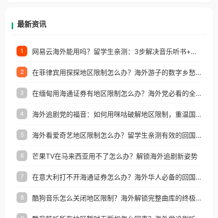
等国家和地区工作、留学、定居等，都可以使用，不
再因地区和版权限制所困扰。
最新资讯
网易云海外能用吗？留学生亲测：3步解决音乐听书+银行视频地区限制
1
在菲律宾用探探地区限制怎么办？海外游子的数字乡愁与破局之道
2
在缅甸用海通证券有地区限制怎么办？海外党必看的全场景回国加速指南
3
海外追剧党的福音：如何用咪咕破解地区限制，重温国内精彩
4
海外看爱奇艺地区限制怎么办？留学生亲测有效的回国加速器选择指南
5
芒果TV在马来西亚用不了怎么办？解锁海外追剧新姿势
6
在意大利打不开海通证券怎么办？海外华人必备的回国加速指南（附2026世界杯观赛秘籍）
7
酷狗音乐怎么关闭地区限制？海外解锁完整曲库的终极指南
8