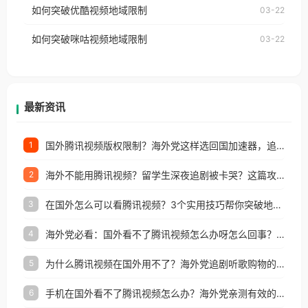
如何突破优酷视频地域限制
03-22
制问题，且仅能在中国大陆地区播放。 遇到这个问题
权限制所困扰。
的朋友们，使用番茄回国加速器，即可解决「海外用
如何突破咪咕视频地域限制
03-22
户收听网易云音乐地区版权限制」的问题，无论人在
香港、澳门、台湾、美国、加拿大、澳大利亚、欧洲
等国家和地区工作、留学、定居等，都可以使用，不
再因地区和版权限制所困扰。
最新资讯
国外腾讯视频版权限制？海外党这样选回国加速器，追剧听歌办事全搞定
1
海外不能用腾讯视频？留学生深夜追剧被卡哭？这篇攻略帮你一键回国看剧听歌
2
在国外怎么可以看腾讯视频？3个实用技巧帮你突破地域限制（附避坑指南）
3
海外党必看：国外看不了腾讯视频怎么办呀怎么回事？3步解决地区限制
4
为什么腾讯视频在国外用不了？海外党追剧听歌购物的终极解决方案
5
手机在国外看不了腾讯视频怎么办？海外党亲测有效的追剧自由指南
6