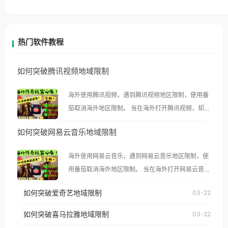
热门软件教程
如何突破腾讯视频地域限制
海外使用腾讯视频，遇到腾讯视频地区限制，使用番
茄取消海外地区限制。 当在海外打开腾讯视频，却突
然弹出“由于版权限制，您所在的地区无法播放”的提
如何突破网易云音乐地域限制
示语。 海外用户如香港、澳门、台湾、美国、加拿
大、澳大利亚、欧洲等国家和地区时，腾讯视频也会
海外使用网易云音乐，遇到网易云音乐地区限制，使
像其他音乐平台一样，出现地区及版权限制问题，且
用番茄取消海外地区限制。 当在海外打开网易云音
仅能在中国大陆地区播放。 遇到这个问题的朋友们，
乐，却突然弹出“由于版权限制，您所在的地区无法
使用番茄回国加速器，即可解决「海外用户收听腾讯
如何突破爱奇艺地域限制
03-22
播放”的提示语。 海外用户如香港、澳门、台湾、美
视频地区版权限制」的问题，无论人在香港、澳门、
国、加拿大、澳大利亚、欧洲等国家和地区时，网易
如何突破喜马拉雅地域限制
03-22
台湾、美国、加拿大、澳大利亚、欧洲等国家和地区
云音乐也会像其他音乐平台一样，出现地区及版权限
工作、留学、定居等，都可以使用，不再因地区和版