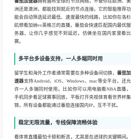
番茄加速器
拥有遍布全球的节点网络，不管你在欧洲、美
洲还是澳洲，都能找到就近的节点连接。它的智能推荐功
能会自动筛选延迟最低、速度最快的线路，比如你在洛杉
矶想看加纳vs英格兰的直播，番茄会快速匹配国内最优服
务器，让你几乎感觉不到延迟，仿佛坐在国内家里看比
赛。
多平台多设备支持，一人多端同时用
留学生和海外工作者通常需要在多种设备间切换，
番茄加
速器
支持Android、iOS、Windows、mac等全平台，还允
许一人多端同时使用。比如你可以用电脑看NBA直播，
手机同步看足球赛事回放，平板打开央视体育看世界杯集
锦，所有设备都能通过番茄连接国内IP，互不干扰。
稳定无限流量，专线保障流畅体验
看体育直播最怕卡顿和断流，尤其是在进球的关键瞬间。