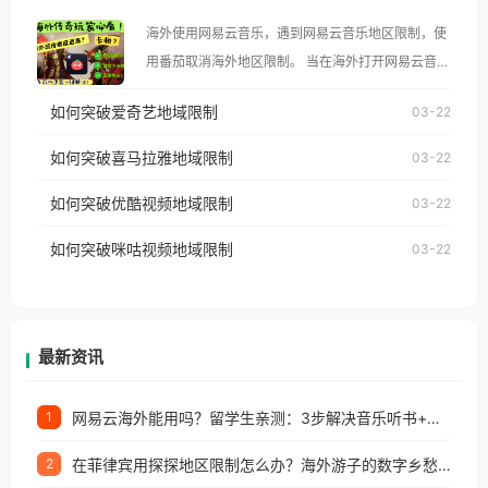
大、澳大利亚、欧洲等国家和地区时，腾讯视频也会
海外使用网易云音乐，遇到网易云音乐地区限制，使
像其他音乐平台一样，出现地区及版权限制问题，且
用番茄取消海外地区限制。 当在海外打开网易云音
仅能在中国大陆地区播放。 遇到这个问题的朋友们，
乐，却突然弹出“由于版权限制，您所在的地区无法
使用番茄回国加速器，即可解决「海外用户收听腾讯
如何突破爱奇艺地域限制
03-22
播放”的提示语。 海外用户如香港、澳门、台湾、美
视频地区版权限制」的问题，无论人在香港、澳门、
国、加拿大、澳大利亚、欧洲等国家和地区时，网易
如何突破喜马拉雅地域限制
03-22
台湾、美国、加拿大、澳大利亚、欧洲等国家和地区
云音乐也会像其他音乐平台一样，出现地区及版权限
工作、留学、定居等，都可以使用，不再因地区和版
如何突破优酷视频地域限制
03-22
制问题，且仅能在中国大陆地区播放。 遇到这个问题
权限制所困扰。
的朋友们，使用番茄回国加速器，即可解决「海外用
如何突破咪咕视频地域限制
03-22
户收听网易云音乐地区版权限制」的问题，无论人在
香港、澳门、台湾、美国、加拿大、澳大利亚、欧洲
等国家和地区工作、留学、定居等，都可以使用，不
再因地区和版权限制所困扰。
最新资讯
网易云海外能用吗？留学生亲测：3步解决音乐听书+银行视频地区限制
1
在菲律宾用探探地区限制怎么办？海外游子的数字乡愁与破局之道
2