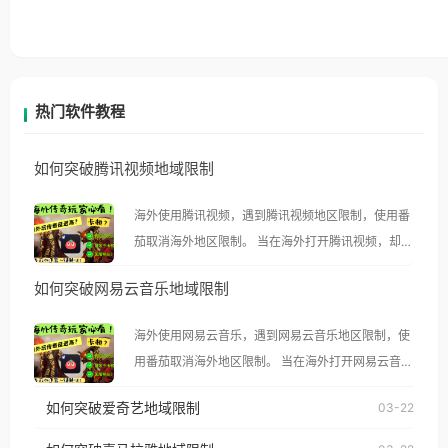
热门软件教程
如何突破腾讯视频地域限制
海外使用腾讯视频，遇到腾讯视频地区限制，使用番
茄取消海外地区限制。 当在海外打开腾讯视频，却突
然弹出“由于版权限制，您所在的地区无法播放”的提
如何突破网易云音乐地域限制
示语。 海外用户如香港、澳门、台湾、美国、加拿
大、澳大利亚、欧洲等国家和地区时，腾讯视频也会
海外使用网易云音乐，遇到网易云音乐地区限制，使
像其他音乐平台一样，出现地区及版权限制问题，且
用番茄取消海外地区限制。 当在海外打开网易云音
仅能在中国大陆地区播放。 遇到这个问题的朋友们，
乐，却突然弹出“由于版权限制，您所在的地区无法
使用番茄回国加速器，即可解决「海外用户收听腾讯
如何突破爱奇艺地域限制
03-22
播放”的提示语。 海外用户如香港、澳门、台湾、美
视频地区版权限制」的问题，无论人在香港、澳门、
国、加拿大、澳大利亚、欧洲等国家和地区时，网易