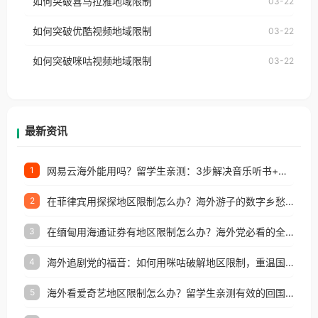
如何突破喜马拉雅地域限制
03-22
台湾、美国、加拿大、澳大利亚、欧洲等国家和地区
云音乐也会像其他音乐平台一样，出现地区及版权限
工作、留学、定居等，都可以使用，不再因地区和版
如何突破优酷视频地域限制
03-22
制问题，且仅能在中国大陆地区播放。 遇到这个问题
权限制所困扰。
的朋友们，使用番茄回国加速器，即可解决「海外用
如何突破咪咕视频地域限制
03-22
户收听网易云音乐地区版权限制」的问题，无论人在
香港、澳门、台湾、美国、加拿大、澳大利亚、欧洲
等国家和地区工作、留学、定居等，都可以使用，不
再因地区和版权限制所困扰。
最新资讯
网易云海外能用吗？留学生亲测：3步解决音乐听书+银行视频地区限制
1
在菲律宾用探探地区限制怎么办？海外游子的数字乡愁与破局之道
2
在缅甸用海通证券有地区限制怎么办？海外党必看的全场景回国加速指南
3
海外追剧党的福音：如何用咪咕破解地区限制，重温国内精彩
4
海外看爱奇艺地区限制怎么办？留学生亲测有效的回国加速器选择指南
5