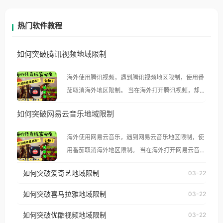
热门软件教程
如何突破腾讯视频地域限制
海外使用腾讯视频，遇到腾讯视频地区限制，使用番
茄取消海外地区限制。 当在海外打开腾讯视频，却突
然弹出“由于版权限制，您所在的地区无法播放”的提
如何突破网易云音乐地域限制
示语。 海外用户如香港、澳门、台湾、美国、加拿
大、澳大利亚、欧洲等国家和地区时，腾讯视频也会
海外使用网易云音乐，遇到网易云音乐地区限制，使
像其他音乐平台一样，出现地区及版权限制问题，且
用番茄取消海外地区限制。 当在海外打开网易云音
仅能在中国大陆地区播放。 遇到这个问题的朋友们，
乐，却突然弹出“由于版权限制，您所在的地区无法
使用番茄回国加速器，即可解决「海外用户收听腾讯
如何突破爱奇艺地域限制
03-22
播放”的提示语。 海外用户如香港、澳门、台湾、美
视频地区版权限制」的问题，无论人在香港、澳门、
国、加拿大、澳大利亚、欧洲等国家和地区时，网易
如何突破喜马拉雅地域限制
03-22
台湾、美国、加拿大、澳大利亚、欧洲等国家和地区
云音乐也会像其他音乐平台一样，出现地区及版权限
工作、留学、定居等，都可以使用，不再因地区和版
如何突破优酷视频地域限制
03-22
制问题，且仅能在中国大陆地区播放。 遇到这个问题
权限制所困扰。