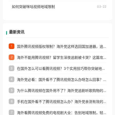
的朋友们，使用番茄回国加速器，即可解决「海外用
如何突破咪咕视频地域限制
03-22
户收听网易云音乐地区版权限制」的问题，无论人在
香港、澳门、台湾、美国、加拿大、澳大利亚、欧洲
等国家和地区工作、留学、定居等，都可以使用，不
再因地区和版权限制所困扰。
最新资讯
国外腾讯视频版权限制？海外党这样选回国加速器，追剧听歌办事全搞定
1
海外不能用腾讯视频？留学生深夜追剧被卡哭？这篇攻略帮你一键回国看剧听歌
2
在国外怎么可以看腾讯视频？3个实用技巧帮你突破地域限制（附避坑指南）
3
海外党必看：国外看不了腾讯视频怎么办呀怎么回事？3步解决地区限制
4
为什么腾讯视频在国外用不了？海外党追剧听歌购物的终极解决方案
5
手机在国外看不了腾讯视频怎么办？海外党亲测有效的追剧自由指南
6
海外看腾讯视频免费的电视剧大全：告别地域限制，轻松追剧的实用指南
7