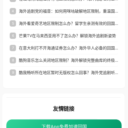
海外追剧党的福音：如何用咪咕破解地区限制，重温国内精彩
4
海外看爱奇艺地区限制怎么办？留学生亲测有效的回国加速器选择指南
5
芒果TV在马来西亚用不了怎么办？解锁海外追剧新姿势
6
在意大利打不开海通证券怎么办？海外华人必备的回国加速指南（附2026世界杯观赛秘籍）
7
酷狗音乐怎么关闭地区限制？海外解锁完整曲库的终极指南
8
酷我畅听所在地区暂时无版权怎么回事？海外党追剧听歌的破局指南
9
友情链接
海外回国加速器
番茄加速器
下载App免费加速回国
下载App免费加速回国