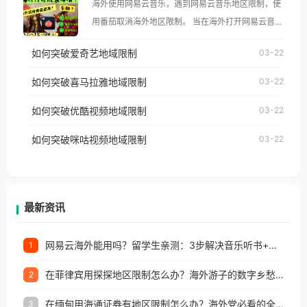
海外使用网易云音乐，遇到网易云音乐地区限制，使
像其他音乐平台一样，出现地区及版权限制问题，且
用番茄取消海外地区限制。 当在海外打开网易云音
仅能在中国大陆地区播放。 遇到这个问题的朋友们，
乐，却突然弹出“由于版权限制，您所在的地区无法
使用番茄回国加速器，即可解决「海外用户收听腾讯
如何突破爱奇艺地域限制
03-22
播放”的提示语。 海外用户如香港、澳门、台湾、美
视频地区版权限制」的问题，无论人在香港、澳门、
国、加拿大、澳大利亚、欧洲等国家和地区时，网易
如何突破喜马拉雅地域限制
03-22
台湾、美国、加拿大、澳大利亚、欧洲等国家和地区
云音乐也会像其他音乐平台一样，出现地区及版权限
工作、留学、定居等，都可以使用，不再因地区和版
如何突破优酷视频地域限制
03-22
制问题，且仅能在中国大陆地区播放。 遇到这个问题
权限制所困扰。
的朋友们，使用番茄回国加速器，即可解决「海外用
如何突破咪咕视频地域限制
03-22
户收听网易云音乐地区版权限制」的问题，无论人在
香港、澳门、台湾、美国、加拿大、澳大利亚、欧洲
等国家和地区工作、留学、定居等，都可以使用，不
再因地区和版权限制所困扰。
最新资讯
网易云海外能用吗？留学生亲测：3步解决音乐听书+银行视频地区限制
1
在菲律宾用探探地区限制怎么办？海外游子的数字乡愁与破局之道
2
在缅甸用海通证券有地区限制怎么办？海外党必看的全场景回国加速指南
3