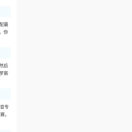
配最
。你
然后
罗斯
音专
比赛，