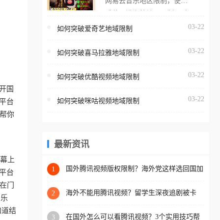
网易云音乐地区限制，使用
海外用户如香港、澳门、台
番茄取消海外地区限制。 当
湾、美国、加拿大、澳大利
在海外打开网易云音乐，却
03-22
如何突破爱奇艺地域限制
亚、欧洲等国家和地区时，
突然弹出“由于版权限制，您
腾讯视频也会像其他音乐平
03-22
所在的地区无法播放”的提示
如何突破喜马拉雅地域限制
台一样，出现地区及版权限
语。 海外用户如香港、澳
制问题，且仅能在中国大陆
03-22
如何突破优酷视频地域限制
门、台湾、美国、加拿大、
地区播放。 遇到这个问题的
开国
澳大利亚、欧洲等国家和地
朋友们，使用番茄回国加速
03-22
如何突破咪咕视频地域限制
平台
区时，网易云音乐也会像其
器，即可解决「海外用户收
帮你
他音乐平台一样，出现地区
听腾讯视频地区版权限制」
及版权限制问题，且仅能在
的问题，无论人在香港、澳
中国大陆地区播放。 遇到这
最新资讯
门、台湾、美国、加拿大、
个问题的朋友们，使用番茄
澳大利亚、欧洲等国家和地
屏幕上
回国加速器，即可解决「海
国外腾讯视频版权限制？海外党这样选回国加
1
区工作、留学、定居等，都
平台
速器，追剧听歌办事全搞定
外用户收听网易云音乐地区
可以使用，不再因地区和版
在门
版权限制」的问题，无论人
海外不能用腾讯视频？留学生深夜追剧被卡
2
权限制所困扰。
的乐
哭？这篇攻略帮你一键回国看剧听歌
在香港、澳门、台湾、美
知道结
在国外怎么可以看腾讯视频？3个实用技巧帮
3
国、加拿大、澳大利亚、欧