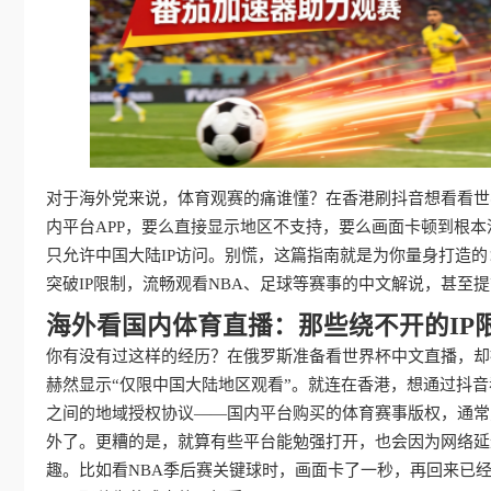
对于海外党来说，体育观赛的痛谁懂？在香港刷抖音想看看世界
内平台APP，要么直接显示地区不支持，要么画面卡顿到根
只允许中国大陆IP访问。别慌，这篇指南就是为你量身打造
突破IP限制，流畅观看NBA、足球等赛事的中文解说，甚至提
海外看国内体育直播：那些绕不开的IP
你有没有过这样的经历？在俄罗斯准备看世界杯中文直播，却
赫然显示“仅限中国大陆地区观看”。就连在香港，想通过抖音
之间的地域授权协议——国内平台购买的体育赛事版权，通常
外了。更糟的是，就算有些平台能勉强打开，也会因为网络延
趣。比如看NBA季后赛关键球时，画面卡了一秒，再回来已