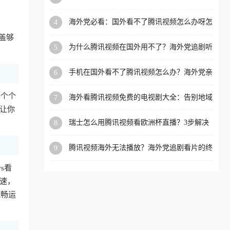
你突破地域限制（附避坑指南）
洲等国家和地区工作、留
海外党必看：国外看不了腾讯视频怎么办呀怎
4
学、定居等，都可以使用，
么回事？3步解决地区限制
盖够
不再因地区和版权限制所困
为什么腾讯视频在国外用不了？海外党追剧听
5
扰。
歌购物的终极解决方案
手机在国外看不了腾讯视频怎么办？海外党亲
6
测有效的追剧自由指南
一个个
海外看腾讯视频免费的电视剧大全：告别地域
7
限制，轻松追剧的实用指南
让你
瑞士怎么用腾讯视频看欧洲杯直播？3步解决
8
+附赠英国多米音乐爱奇艺省钱攻略
腾讯视频海外无法播放？海外党追剧看片的终
9
极解决方案来了
s看
加速，
流畅运