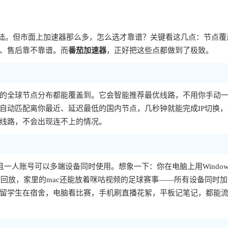
大陆。但市面上加速器那么多，怎么选才靠谱？关键看这几点：节点覆
、售后靠不靠谱。而
番茄加速器
，正好把这些点都做到了极致。
的全球节点分布都能覆盖到。它会智能推荐最优线路，不用你手动
自动匹配离你最近、延迟最低的国内节点，几秒钟就能完成IP切换，
线路，不会出现连不上的情况。
平台，而且一人账号可以多端设备同时使用。想象一下：你在电脑上用Window
欧洲杯回放，家里的mac还能放着咪咕视频的足球赛事——所有设备同时
留学生在宿舍，电脑看比赛，手机刷直播花絮，平板记笔记，都能