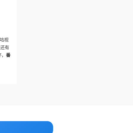
咕视
，还有
杯，
番