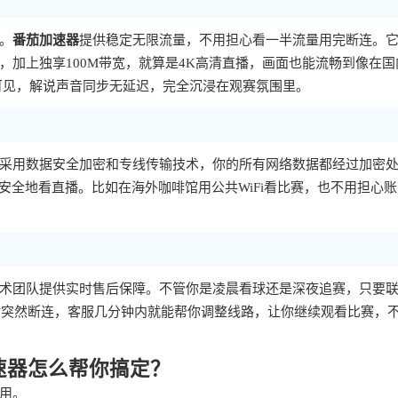
。
番茄加速器
提供稳定无限流量，不用担心看一半流量用完断连。
加上独享100M带宽，就算是4K高清直播，画面也能流畅到像在国
可见，解说声音同步无延迟，完全沉浸在观赛氛围里。
采用数据安全加密和专线传输技术，你的所有网络数据都经过加密
能安全地看直播。比如在海外咖啡馆用公共WiFi看比赛，也不用担心
术团队提供实时售后保障。不管你是凌晨看球还是深夜追赛，只要
时突然断连，客服几分钟内就能帮你调整线路，让你继续观看比赛，
速器怎么帮你搞定？
用。