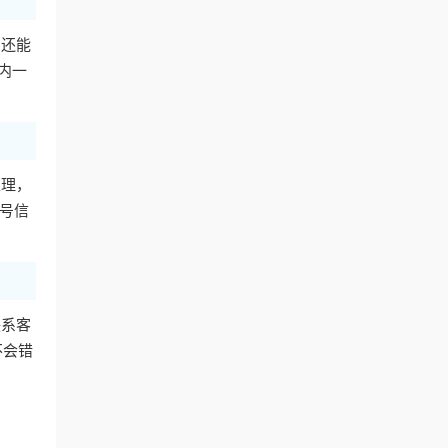
它还能
内一
处理，
账号信
联系客
不会错