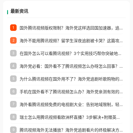
等国家和地区工作、留学、定居等，都可以使用，不
再因地区和版权限制所困扰。
最新资讯
国外腾讯视频版权限制？海外党这样选回国加速器，追剧听歌办事全搞定
1
海外不能用腾讯视频？留学生深夜追剧被卡哭？这篇攻略帮你一键回国看剧听歌
2
在国外怎么可以看腾讯视频？3个实用技巧帮你突破地域限制（附避坑指南）
3
海外党必看：国外看不了腾讯视频怎么办呀怎么回事？3步解决地区限制
4
为什么腾讯视频在国外用不了？海外党追剧听歌购物的终极解决方案
5
手机在国外看不了腾讯视频怎么办？海外党亲测有效的追剧自由指南
6
海外看腾讯视频免费的电视剧大全：告别地域限制，轻松追剧的实用指南
7
瑞士怎么用腾讯视频看欧洲杯直播？3步解决+附赠英国多米音乐爱奇艺省钱攻略
8
腾讯视频海外无法播放？海外党追剧看片的终极解决方案来了
9