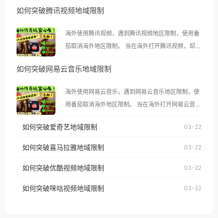
如何突破腾讯视频地域限制
海外使用腾讯视频，遇到腾讯视频地区限制，使用番
茄取消海外地区限制。 当在海外打开腾讯视频，却突
然弹出“由于版权限制，您所在的地区无法播放”的提
如何突破网易云音乐地域限制
示语。 海外用户如香港、澳门、台湾、美国、加拿
大、澳大利亚、欧洲等国家和地区时，腾讯视频也会
海外使用网易云音乐，遇到网易云音乐地区限制，使
像其他音乐平台一样，出现地区及版权限制问题，且
用番茄取消海外地区限制。 当在海外打开网易云音
仅能在中国大陆地区播放。 遇到这个问题的朋友们，
乐，却突然弹出“由于版权限制，您所在的地区无法
使用番茄回国加速器，即可解决「海外用户收听腾讯
如何突破爱奇艺地域限制
03-22
播放”的提示语。 海外用户如香港、澳门、台湾、美
视频地区版权限制」的问题，无论人在香港、澳门、
国、加拿大、澳大利亚、欧洲等国家和地区时，网易
如何突破喜马拉雅地域限制
03-22
台湾、美国、加拿大、澳大利亚、欧洲等国家和地区
云音乐也会像其他音乐平台一样，出现地区及版权限
工作、留学、定居等，都可以使用，不再因地区和版
如何突破优酷视频地域限制
03-22
制问题，且仅能在中国大陆地区播放。 遇到这个问题
权限制所困扰。
的朋友们，使用番茄回国加速器，即可解决「海外用
如何突破咪咕视频地域限制
03-22
户收听网易云音乐地区版权限制」的问题，无论人在
香港、澳门、台湾、美国、加拿大、澳大利亚、欧洲