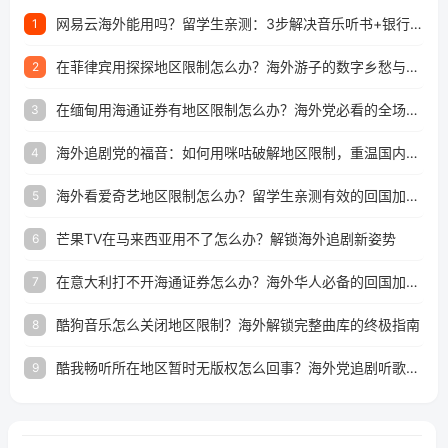
网易云海外能用吗？留学生亲测：3步解决音乐听书+银行视频地区限制
1
在菲律宾用探探地区限制怎么办？海外游子的数字乡愁与破局之道
2
在缅甸用海通证券有地区限制怎么办？海外党必看的全场景回国加速指南
3
海外追剧党的福音：如何用咪咕破解地区限制，重温国内精彩
4
海外看爱奇艺地区限制怎么办？留学生亲测有效的回国加速器选择指南
5
芒果TV在马来西亚用不了怎么办？解锁海外追剧新姿势
6
在意大利打不开海通证券怎么办？海外华人必备的回国加速指南（附2026世界杯观赛秘籍）
7
酷狗音乐怎么关闭地区限制？海外解锁完整曲库的终极指南
8
酷我畅听所在地区暂时无版权怎么回事？海外党追剧听歌的破局指南
9