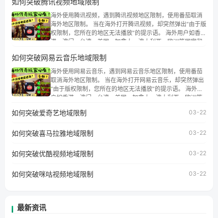
如何突破腾讯视频地域限制
海外使用腾讯视频，遇到腾讯视频地区限制，使用番茄取消
海外地区限制。 当在海外打开腾讯视频，却突然弹出“由于版
权限制，您所在的地区无法播放”的提示语。 海外用户如香
港、澳门、台湾、美国、加拿大、澳大利亚、欧洲等国家和
地区时，腾讯视频也会像其他音乐平台一样，出现地区及版
如何突破网易云音乐地域限制
权限制问题，且仅能在中国大陆地区播放。 遇到这个问题的
朋友们，使用番茄回国加速器，即可解决「海外用户收听腾
海外使用网易云音乐，遇到网易云音乐地区限制，使用番茄
讯视频地区版权限制」的问题，无论人在香港、澳门、台
取消海外地区限制。 当在海外打开网易云音乐，却突然弹出
湾、美国、加拿大、澳大利亚、欧洲等国家和地区工作、留
“由于版权限制，您所在的地区无法播放”的提示语。 海外用
学、定居等，都可以使用，不再因地区和版权限制所困扰。
户如香港、澳门、台湾、美国、加拿大、澳大利亚、欧洲等
国家和地区时，网易云音乐也会像其他音乐平台一样，出现
如何突破爱奇艺地域限制
03-22
地区及版权限制问题，且仅能在中国大陆地区播放。 遇到这
个问题的朋友们，使用番茄回国加速器，即可解决「海外用
如何突破喜马拉雅地域限制
户收听网易云音乐地区版权限制」的问题，无论人在香港、
03-22
澳门、台湾、美国、加拿大、澳大利亚、欧洲等国家和地区
工作、留学、定居等，都可以使用，不再因地区和版权限制
如何突破优酷视频地域限制
03-22
所困扰。
如何突破咪咕视频地域限制
03-22
最新资讯