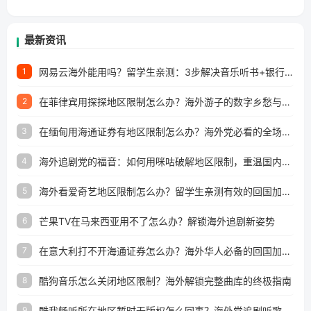
最新资讯
网易云海外能用吗？留学生亲测：3步解决音乐听书+银行视频地区限制
1
在菲律宾用探探地区限制怎么办？海外游子的数字乡愁与破局之道
2
在缅甸用海通证券有地区限制怎么办？海外党必看的全场景回国加速指南
3
海外追剧党的福音：如何用咪咕破解地区限制，重温国内精彩
4
海外看爱奇艺地区限制怎么办？留学生亲测有效的回国加速器选择指南
5
芒果TV在马来西亚用不了怎么办？解锁海外追剧新姿势
6
在意大利打不开海通证券怎么办？海外华人必备的回国加速指南（附2026世界杯观赛秘籍）
7
酷狗音乐怎么关闭地区限制？海外解锁完整曲库的终极指南
8
酷我畅听所在地区暂时无版权怎么回事？海外党追剧听歌的破局指南
9