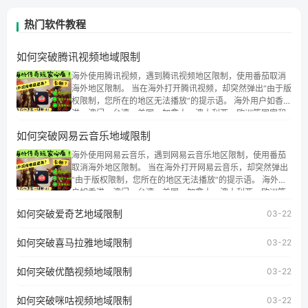
热门软件教程
如何突破腾讯视频地域限制
海外使用腾讯视频，遇到腾讯视频地区限制，使用番茄取消
海外地区限制。 当在海外打开腾讯视频，却突然弹出“由于版
权限制，您所在的地区无法播放”的提示语。 海外用户如香
港、澳门、台湾、美国、加拿大、澳大利亚、欧洲等国家和
地区时，腾讯视频也会像其他音乐平台一样，出现地区及版
如何突破网易云音乐地域限制
权限制问题，且仅能在中国大陆地区播放。 遇到这个问题的
朋友们，使用番茄回国加速器，即可解决「海外用户收听腾
海外使用网易云音乐，遇到网易云音乐地区限制，使用番茄
讯视频地区版权限制」的问题，无论人在香港、澳门、台
取消海外地区限制。 当在海外打开网易云音乐，却突然弹出
湾、美国、加拿大、澳大利亚、欧洲等国家和地区工作、留
“由于版权限制，您所在的地区无法播放”的提示语。 海外用
学、定居等，都可以使用，不再因地区和版权限制所困扰。
户如香港、澳门、台湾、美国、加拿大、澳大利亚、欧洲等
国家和地区时，网易云音乐也会像其他音乐平台一样，出现
如何突破爱奇艺地域限制
03-22
地区及版权限制问题，且仅能在中国大陆地区播放。 遇到这
个问题的朋友们，使用番茄回国加速器，即可解决「海外用
如何突破喜马拉雅地域限制
户收听网易云音乐地区版权限制」的问题，无论人在香港、
03-22
澳门、台湾、美国、加拿大、澳大利亚、欧洲等国家和地区
工作、留学、定居等，都可以使用，不再因地区和版权限制
如何突破优酷视频地域限制
03-22
所困扰。
如何突破咪咕视频地域限制
03-22