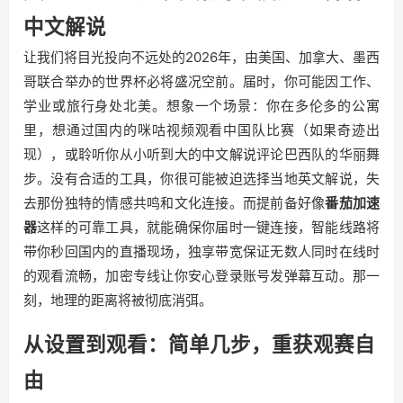
中文解说
让我们将目光投向不远处的2026年，由美国、加拿大、墨西
哥联合举办的世界杯必将盛况空前。届时，你可能因工作、
学业或旅行身处北美。想象一个场景：你在多伦多的公寓
里，想通过国内的咪咕视频观看中国队比赛（如果奇迹出
现），或聆听你从小听到大的中文解说评论巴西队的华丽舞
步。没有合适的工具，你很可能被迫选择当地英文解说，失
去那份独特的情感共鸣和文化连接。而提前备好像
番茄加速
器
这样的可靠工具，就能确保你届时一键连接，智能线路将
带你秒回国内的直播现场，独享带宽保证无数人同时在线时
的观看流畅，加密专线让你安心登录账号发弹幕互动。那一
刻，地理的距离将被彻底消弭。
从设置到观看：简单几步，重获观赛自
由