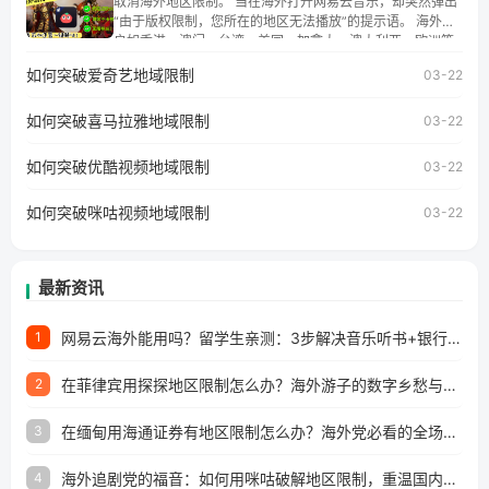
取消海外地区限制。 当在海外打开网易云音乐，却突然弹出
湾、美国、加拿大、澳大利亚、欧洲等国家和地区工作、留
“由于版权限制，您所在的地区无法播放”的提示语。 海外用
学、定居等，都可以使用，不再因地区和版权限制所困扰。
户如香港、澳门、台湾、美国、加拿大、澳大利亚、欧洲等
国家和地区时，网易云音乐也会像其他音乐平台一样，出现
如何突破爱奇艺地域限制
03-22
地区及版权限制问题，且仅能在中国大陆地区播放。 遇到这
个问题的朋友们，使用番茄回国加速器，即可解决「海外用
如何突破喜马拉雅地域限制
户收听网易云音乐地区版权限制」的问题，无论人在香港、
03-22
澳门、台湾、美国、加拿大、澳大利亚、欧洲等国家和地区
工作、留学、定居等，都可以使用，不再因地区和版权限制
如何突破优酷视频地域限制
03-22
所困扰。
如何突破咪咕视频地域限制
03-22
最新资讯
网易云海外能用吗？留学生亲测：3步解决音乐听书+银行视频地区限制
1
在菲律宾用探探地区限制怎么办？海外游子的数字乡愁与破局之道
2
在缅甸用海通证券有地区限制怎么办？海外党必看的全场景回国加速指南
3
海外追剧党的福音：如何用咪咕破解地区限制，重温国内精彩
4