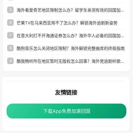
海外看爱奇艺地区限制怎么办？留学生亲测有效的回国加速器选择指南
5
芒果TV在马来西亚用不了怎么办？解锁海外追剧新姿势
6
在意大利打不开海通证券怎么办？海外华人必备的回国加速指南（附2026世界杯观赛秘籍）
7
酷狗音乐怎么关闭地区限制？海外解锁完整曲库的终极指南
8
酷我畅听所在地区暂时无版权怎么回事？海外党追剧听歌的破局指南
9
友情链接
海外回国加速器
番茄加速器
下载App免费加速回国
下载App免费加速回国