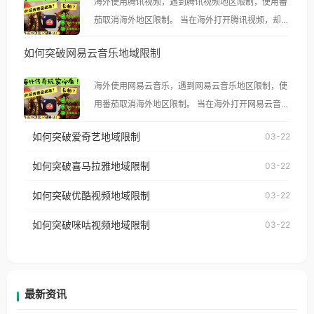
海外使用腾讯视频，遇到腾讯视频地区限制，使用番
茄取消海外地区限制。 当在海外打开腾讯视频，却突
然弹出“由于版权限制，您所在的地区无法播放”的提
如何突破网易云音乐地域限制
示语。 海外用户如香港、澳门、台湾、美国、加拿
大、澳大利亚、欧洲等国家和地区时，腾讯视频也会
海外使用网易云音乐，遇到网易云音乐地区限制，使
像其他音乐平台一样，出现地区及版权限制问题，且
用番茄取消海外地区限制。 当在海外打开网易云音
仅能在中国大陆地区播放。 遇到这个问题的朋友们，
乐，却突然弹出“由于版权限制，您所在的地区无法
使用番茄回国加速器，即可解决「海外用户收听腾讯
如何突破爱奇艺地域限制
03-22
播放”的提示语。 海外用户如香港、澳门、台湾、美
视频地区版权限制」的问题，无论人在香港、澳门、
国、加拿大、澳大利亚、欧洲等国家和地区时，网易
如何突破喜马拉雅地域限制
03-22
台湾、美国、加拿大、澳大利亚、欧洲等国家和地区
云音乐也会像其他音乐平台一样，出现地区及版权限
工作、留学、定居等，都可以使用，不再因地区和版
如何突破优酷视频地域限制
03-22
制问题，且仅能在中国大陆地区播放。 遇到这个问题
权限制所困扰。
的朋友们，使用番茄回国加速器，即可解决「海外用
如何突破咪咕视频地域限制
03-22
户收听网易云音乐地区版权限制」的问题，无论人在
香港、澳门、台湾、美国、加拿大、澳大利亚、欧洲
等国家和地区工作、留学、定居等，都可以使用，不
再因地区和版权限制所困扰。
最新资讯