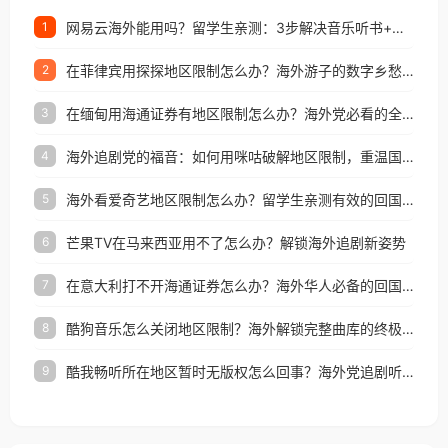
网易云海外能用吗？留学生亲测：3步解决音乐听书+银行视频地区限制
1
在菲律宾用探探地区限制怎么办？海外游子的数字乡愁与破局之道
2
在缅甸用海通证券有地区限制怎么办？海外党必看的全场景回国加速指南
3
海外追剧党的福音：如何用咪咕破解地区限制，重温国内精彩
4
海外看爱奇艺地区限制怎么办？留学生亲测有效的回国加速器选择指南
5
芒果TV在马来西亚用不了怎么办？解锁海外追剧新姿势
6
在意大利打不开海通证券怎么办？海外华人必备的回国加速指南（附2026世界杯观赛秘籍）
7
酷狗音乐怎么关闭地区限制？海外解锁完整曲库的终极指南
8
酷我畅听所在地区暂时无版权怎么回事？海外党追剧听歌的破局指南
9