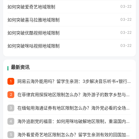
国家和地区时，网易云音乐也会像其他音乐平台一样，出现
如何突破爱奇艺地域限制
03-22
地区及版权限制问题，且仅能在中国大陆地区播放。 遇到这
个问题的朋友们，使用番茄回国加速器，即可解决「海外用
如何突破喜马拉雅地域限制
户收听网易云音乐地区版权限制」的问题，无论人在香港、
03-22
澳门、台湾、美国、加拿大、澳大利亚、欧洲等国家和地区
工作、留学、定居等，都可以使用，不再因地区和版权限制
如何突破优酷视频地域限制
03-22
所困扰。
如何突破咪咕视频地域限制
03-22
最新资讯
网易云海外能用吗？留学生亲测：3步解决音乐听书+银行视频地区限制
1
在菲律宾用探探地区限制怎么办？海外游子的数字乡愁与破局之道
2
在缅甸用海通证券有地区限制怎么办？海外党必看的全场景回国加速指南
3
海外追剧党的福音：如何用咪咕破解地区限制，重温国内精彩
4
海外看爱奇艺地区限制怎么办？留学生亲测有效的回国加速器选择指南
5