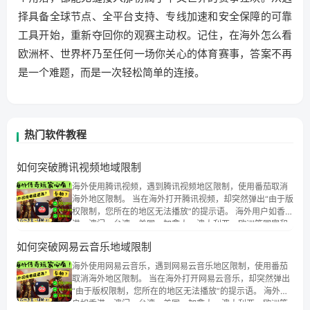
择具备全球节点、全平台支持、专线加速和安全保障的可靠
工具开始，重新夺回你的观赛主动权。记住，在海外怎么看
欧洲杯、世界杯乃至任何一场你关心的体育赛事，答案不再
是一个难题，而是一次轻松简单的连接。
热门软件教程
如何突破腾讯视频地域限制
海外使用腾讯视频，遇到腾讯视频地区限制，使用番茄取消
海外地区限制。 当在海外打开腾讯视频，却突然弹出“由于版
权限制，您所在的地区无法播放”的提示语。 海外用户如香
港、澳门、台湾、美国、加拿大、澳大利亚、欧洲等国家和
地区时，腾讯视频也会像其他音乐平台一样，出现地区及版
如何突破网易云音乐地域限制
权限制问题，且仅能在中国大陆地区播放。 遇到这个问题的
朋友们，使用番茄回国加速器，即可解决「海外用户收听腾
海外使用网易云音乐，遇到网易云音乐地区限制，使用番茄
讯视频地区版权限制」的问题，无论人在香港、澳门、台
取消海外地区限制。 当在海外打开网易云音乐，却突然弹出
湾、美国、加拿大、澳大利亚、欧洲等国家和地区工作、留
“由于版权限制，您所在的地区无法播放”的提示语。 海外用
学、定居等，都可以使用，不再因地区和版权限制所困扰。
户如香港、澳门、台湾、美国、加拿大、澳大利亚、欧洲等