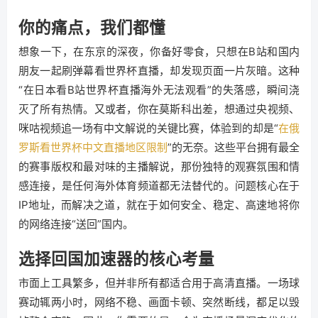
你的痛点，我们都懂
想象一下，在东京的深夜，你备好零食，只想在B站和国内
朋友一起刷弹幕看世界杯直播，却发现页面一片灰暗。这种
“在日本看B站世界杯直播海外无法观看”的失落感，瞬间浇
灭了所有热情。又或者，你在莫斯科出差，想通过央视频、
咪咕视频追一场有中文解说的关键比赛，体验到的却是“
在俄
罗斯看世界杯中文直播地区限制
”的无奈。这些平台拥有最全
的赛事版权和最对味的主播解说，那份独特的观赛氛围和情
感连接，是任何海外体育频道都无法替代的。问题核心在于
IP地址，而解决之道，就在于如何安全、稳定、高速地将你
的网络连接“送回”国内。
选择回国加速器的核心考量
市面上工具繁多，但并非所有都适合用于高清直播。一场球
赛动辄两小时，网络不稳、画面卡顿、突然断线，都足以毁