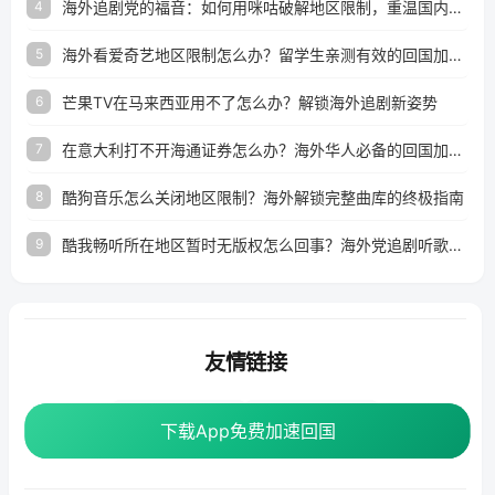
海外追剧党的福音：如何用咪咕破解地区限制，重温国内精彩
4
海外看爱奇艺地区限制怎么办？留学生亲测有效的回国加速器选择指南
5
芒果TV在马来西亚用不了怎么办？解锁海外追剧新姿势
6
在意大利打不开海通证券怎么办？海外华人必备的回国加速指南（附2026世界杯观赛秘籍）
7
酷狗音乐怎么关闭地区限制？海外解锁完整曲库的终极指南
8
酷我畅听所在地区暂时无版权怎么回事？海外党追剧听歌的破局指南
9
友情链接
海外回国加速器
番茄加速器
下载App免费加速回国
下载App免费加速回国