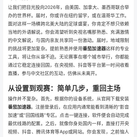
让我们把目光投向2026年，由美国、加拿大、墨西哥联合举
办的世界杯。届时，你或许在纽约留学，或在温哥华工作。
面对这样一场横跨北美大陆的足球盛宴，你肯定不想只依赖
当地的外语解说。你会渴望听到央视名嘴那熟悉、充满激情
的中文解说，与国内亲友共享同一份激动。届时，地域限制
的挑战将更加复杂。提前熟悉并使用
番茄加速器
这样的专业
工具，将让你从容不迫。无论赛事在哪个城市举行，你都能
通过它稳定连接回国，在央视频、抖音等平台第一时间收看
直播，参与中文社区的互动，仿佛从未离开。
从设置到观赛：简单几步，重回主场
操作并不复杂。首先，根据你的设备系统，从官网下载安装
番茄加速器
。注册登录后，在应用内通常能看到清晰的“影音
加速”或“回国线路”专区。点击一键连接，软件便会自动完成
最优线路的配置。之后，就像你身处国内一样，直接打开央
视频、抖音、腾讯体育等App或网站。你会发现，之前恼人