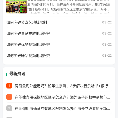
讯视频地区版权限制」的问题，无论人在香港、澳门、台
取消海外地区限制。 当在海外打开网易云音乐，却突然弹出
湾、美国、加拿大、澳大利亚、欧洲等国家和地区工作、留
“由于版权限制，您所在的地区无法播放”的提示语。 海外用
学、定居等，都可以使用，不再因地区和版权限制所困扰。
户如香港、澳门、台湾、美国、加拿大、澳大利亚、欧洲等
国家和地区时，网易云音乐也会像其他音乐平台一样，出现
如何突破爱奇艺地域限制
03-22
地区及版权限制问题，且仅能在中国大陆地区播放。 遇到这
个问题的朋友们，使用番茄回国加速器，即可解决「海外用
如何突破喜马拉雅地域限制
户收听网易云音乐地区版权限制」的问题，无论人在香港、
03-22
澳门、台湾、美国、加拿大、澳大利亚、欧洲等国家和地区
工作、留学、定居等，都可以使用，不再因地区和版权限制
如何突破优酷视频地域限制
03-22
所困扰。
如何突破咪咕视频地域限制
03-22
最新资讯
网易云海外能用吗？留学生亲测：3步解决音乐听书+银行视频地区限制
1
在菲律宾用探探地区限制怎么办？海外游子的数字乡愁与破局之道
2
在缅甸用海通证券有地区限制怎么办？海外党必看的全场景回国加速指南
3