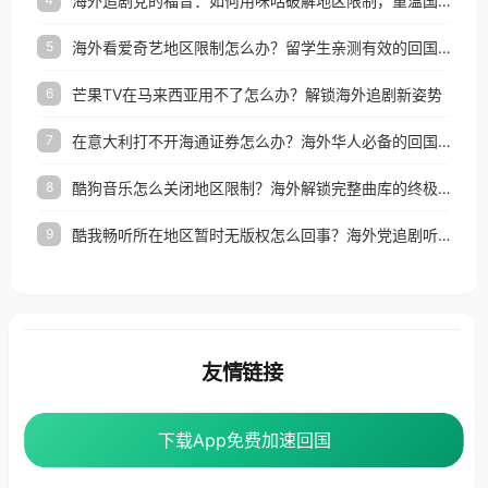
海外追剧党的福音：如何用咪咕破解地区限制，重温国内精彩
海外看爱奇艺地区限制怎么办？留学生亲测有效的回国加速器选择指南
5
芒果TV在马来西亚用不了怎么办？解锁海外追剧新姿势
6
在意大利打不开海通证券怎么办？海外华人必备的回国加速指南（附2026世界杯观赛秘籍）
7
酷狗音乐怎么关闭地区限制？海外解锁完整曲库的终极指南
8
酷我畅听所在地区暂时无版权怎么回事？海外党追剧听歌的破局指南
9
友情链接
海外回国加速器
番茄加速器
下载App免费加速回国
下载App免费加速回国