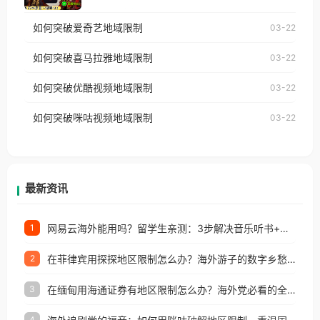
仅能在中国大陆地区播放。 遇到这个问题的朋友们，
乐，却突然弹出“由于版权限制，您所在的地区无法
使用番茄回国加速器，即可解决「海外用户收听腾讯
如何突破爱奇艺地域限制
03-22
播放”的提示语。 海外用户如香港、澳门、台湾、美
视频地区版权限制」的问题，无论人在香港、澳门、
国、加拿大、澳大利亚、欧洲等国家和地区时，网易
如何突破喜马拉雅地域限制
03-22
台湾、美国、加拿大、澳大利亚、欧洲等国家和地区
云音乐也会像其他音乐平台一样，出现地区及版权限
工作、留学、定居等，都可以使用，不再因地区和版
如何突破优酷视频地域限制
03-22
制问题，且仅能在中国大陆地区播放。 遇到这个问题
权限制所困扰。
的朋友们，使用番茄回国加速器，即可解决「海外用
如何突破咪咕视频地域限制
03-22
户收听网易云音乐地区版权限制」的问题，无论人在
香港、澳门、台湾、美国、加拿大、澳大利亚、欧洲
等国家和地区工作、留学、定居等，都可以使用，不
再因地区和版权限制所困扰。
最新资讯
网易云海外能用吗？留学生亲测：3步解决音乐听书+银行视频地区限制
1
在菲律宾用探探地区限制怎么办？海外游子的数字乡愁与破局之道
2
在缅甸用海通证券有地区限制怎么办？海外党必看的全场景回国加速指南
3
4