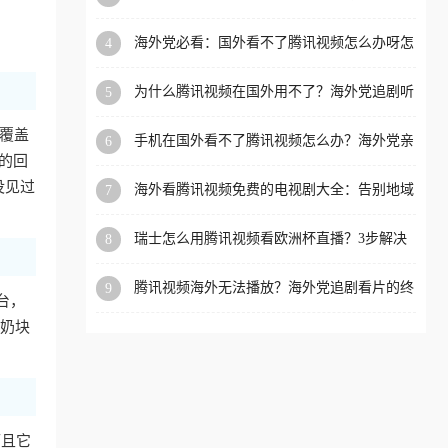
你突破地域限制（附避坑指南）
洲等国家和地区工作、留
海外党必看：国外看不了腾讯视频怎么办呀怎
4
学、定居等，都可以使用，
么回事？3步解决地区限制
不再因地区和版权限制所困
为什么腾讯视频在国外用不了？海外党追剧听
5
扰。
歌购物的终极解决方案
覆盖
手机在国外看不了腾讯视频怎么办？海外党亲
6
测有效的追剧自由指南
的回
没见过
海外看腾讯视频免费的电视剧大全：告别地域
7
限制，轻松追剧的实用指南
瑞士怎么用腾讯视频看欧洲杯直播？3步解决
8
+附赠英国多米音乐爱奇艺省钱攻略
腾讯视频海外无法播放？海外党追剧看片的终
9
平台，
极解决方案来了
速奶块
而且它