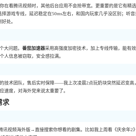
你在看腾讯视频时，其他后台应用不会抢带宽。更重要的是它有精
选择游戏专线，延迟稳定在50ms左右，和国内玩家几乎没区别；听音
到好处。
是个大问题。
番茄加速器
采用高强度加密技术，加上专线传输，能有效
个人信息被窃取，安全感拉满。
的技术团队，售后实时保障——我上次凌晨2点玩奶块突然延迟变高
应速度，对海外党来说太重要了。
需求
开腾讯视频海外版→直接搜索你想看的剧集。比如我上周看《庆余年2