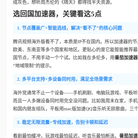
成灰色，想听周杰伦的《晴天》都得找半天资源。
选回国加速器，关键看这5点
1. 节点覆盖广+智能选线，解决“看不了”的核心问题
腾讯视频海外版看不了，本质是IP不在国内。所以加速器的
欧美、东南亚等多个国家和地区。更贴心的是它能智能推荐最
国节点，不用手动一个个试。比如我在多伦多，用
番茄加速器
“地域限制”的提示。
2. 多平台支持+多设备同时用，满足全场景需求
海外党通常不止一个设备——手机刷剧、电脑玩游戏、平板听
而且一人多端设备同时用完全没问题。比如我周末在家，手机用i
和国内朋友组队，平板用mac版加速QQ音乐听无损歌曲，三
3. 稳定无限流量+专线加速，告别卡顿和延迟
看剧最怕缓冲，玩游戏最怕延迟，听音乐最怕断连。
番茄加速