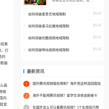
网易云音乐地区限制，使用
海外用户如香港、澳门、台
番茄取消海外地区限制。 当
湾、美国、加拿大、澳大利
在海外打开网易云音乐，却
03-22
如何突破爱奇艺地域限制
亚、欧洲等国家和地区时，
突然弹出“由于版权限制，您
腾讯视频也会像其他音乐平
03-22
所在的地区无法播放”的提示
如何突破喜马拉雅地域限制
台一样，出现地区及版权限
语。 海外用户如香港、澳
制问题，且仅能在中国大陆
03-22
如何突破优酷视频地域限制
门、台湾、美国、加拿大、
地区播放。 遇到这个问题的
，结果
澳大利亚、欧洲等国家和地
朋友们，使用番茄回国加速
03-22
如何突破咪咕视频地域限制
歌，打
区时，网易云音乐也会像其
器，即可解决「海外用户收
结的
他音乐平台一样，出现地区
听腾讯视频地区版权限制」
国歌曲
及版权限制问题，且仅能在
的问题，无论人在香港、澳
中国大陆地区播放。 遇到这
最新资讯
门、台湾、美国、加拿大、
个问题的朋友们，使用番茄
澳大利亚、欧洲等国家和地
回国加速器，即可解决「海
国外腾讯视频版权限制？海外党这样选回国加
1
区工作、留学、定居等，都
要么画
速器，追剧听歌办事全搞定
外用户收听网易云音乐地区
可以使用，不再因地区和版
得她
版权限制」的问题，无论人
海外不能用腾讯视频？留学生深夜追剧被卡
2
权限制所困扰。
国内
哭？这篇攻略帮你一键回国看剧听歌
在香港、澳门、台湾、美
外就变
在国外怎么可以看腾讯视频？3个实用技巧帮
3
国、加拿大、澳大利亚、欧