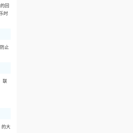
选的回
乐时
防止
，联
》的大