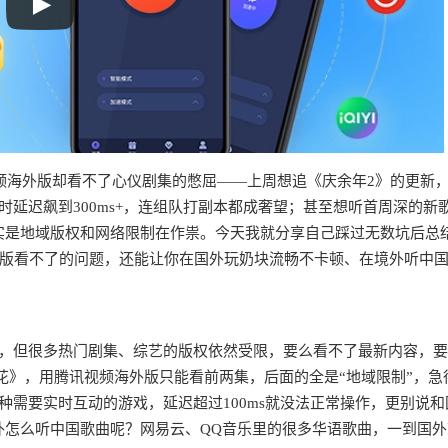
频海外版却看不了心仪剧集的憋屈——上周想追《庆余年2》的更新
时延迟飙到300ms+，连组队打副本都成奢望；甚至想听首周深的新
其实是地域版权和网络限制在作祟。今天我就分享自己踩过无数坑后总
版看不了的问题，还能让你在国外玩奶块流畅不卡顿、在境外听中
户，但很多热门剧集、综艺的版权依然受限，要么看不了最新内容，
花》，用腾讯视频海外版只能看前两集，后面的全是“地域限制”，急
种需要实时互动的游戏，延迟超过100ms就没法正常操作，更别说和
境外怎么听中国歌曲呢？网易云、QQ音乐里的很多华语歌曲，一到国