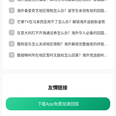
海外看爱奇艺地区限制怎么办？留学生亲测有效的回国加速器选择指南
5
芒果TV在马来西亚用不了怎么办？解锁海外追剧新姿势
6
在意大利打不开海通证券怎么办？海外华人必备的回国加速指南（附2026世界杯观赛秘籍）
7
酷狗音乐怎么关闭地区限制？海外解锁完整曲库的终极指南
8
酷我畅听所在地区暂时无版权怎么回事？海外党追剧听歌的破局指南
9
友情链接
海外回国加速器
番茄加速器
下载App免费加速回国
下载App免费加速回国