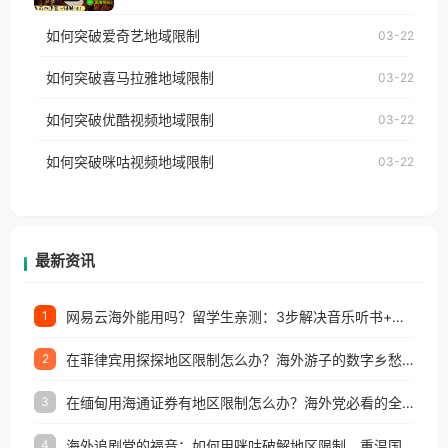
乐，却突然弹出“由于版权限制，您所在的地区无法
使用番茄回国加速器，即可解决「海外用户收听腾讯
如何突破爱奇艺地域限制
03-22
播放”的提示语。 海外用户如香港、澳门、台湾、美
视频地区版权限制」的问题，无论人在香港、澳门、
国、加拿大、澳大利亚、欧洲等国家和地区时，网易
如何突破喜马拉雅地域限制
03-22
台湾、美国、加拿大、澳大利亚、欧洲等国家和地区
云音乐也会像其他音乐平台一样，出现地区及版权限
工作、留学、定居等，都可以使用，不再因地区和版
如何突破优酷视频地域限制
03-22
制问题，且仅能在中国大陆地区播放。 遇到这个问题
权限制所困扰。
的朋友们，使用番茄回国加速器，即可解决「海外用
如何突破咪咕视频地域限制
03-22
户收听网易云音乐地区版权限制」的问题，无论人在
香港、澳门、台湾、美国、加拿大、澳大利亚、欧洲
等国家和地区工作、留学、定居等，都可以使用，不
再因地区和版权限制所困扰。
最新资讯
网易云海外能用吗？留学生亲测：3步解决音乐听书+银行视频地区限制
1
在菲律宾用探探地区限制怎么办？海外游子的数字乡愁与破局之道
2
在缅甸用海通证券有地区限制怎么办？海外党必看的全场景回国加速指南
3
海外追剧党的福音：如何用咪咕破解地区限制，重温国内精彩
4