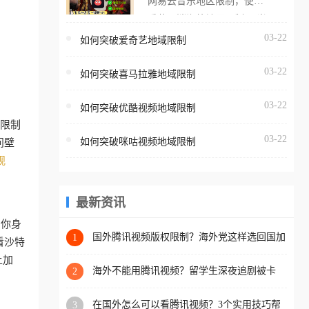
网易云音乐地区限制，使用
海外用户如香港、澳门、台
番茄取消海外地区限制。 当
湾、美国、加拿大、澳大利
在海外打开网易云音乐，却
03-22
如何突破爱奇艺地域限制
亚、欧洲等国家和地区时，
突然弹出“由于版权限制，您
腾讯视频也会像其他音乐平
03-22
所在的地区无法播放”的提示
如何突破喜马拉雅地域限制
台一样，出现地区及版权限
语。 海外用户如香港、澳
制问题，且仅能在中国大陆
03-22
如何突破优酷视频地域限制
门、台湾、美国、加拿大、
地区播放。 遇到这个问题的
区限制
澳大利亚、欧洲等国家和地
朋友们，使用番茄回国加速
03-22
如何突破咪咕视频地域限制
问壁
区时，网易云音乐也会像其
器，即可解决「海外用户收
观
他音乐平台一样，出现地区
听腾讯视频地区版权限制」
及版权限制问题，且仅能在
的问题，无论人在香港、澳
中国大陆地区播放。 遇到这
最新资讯
门、台湾、美国、加拿大、
个问题的朋友们，使用番茄
澳大利亚、欧洲等国家和地
当你身
回国加速器，即可解决「海
国外腾讯视频版权限制？海外党这样选回国加
1
区工作、留学、定居等，都
看沙特
速器，追剧听歌办事全搞定
外用户收听网易云音乐地区
可以使用，不再因地区和版
上加
版权限制」的问题，无论人
海外不能用腾讯视频？留学生深夜追剧被卡
2
权限制所困扰。
哭？这篇攻略帮你一键回国看剧听歌
在香港、澳门、台湾、美
在国外怎么可以看腾讯视频？3个实用技巧帮
3
国、加拿大、澳大利亚、欧