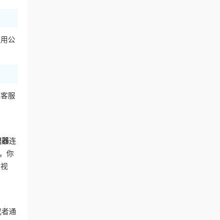
是用公
线客服
速器
连
，你
咕视
或者通