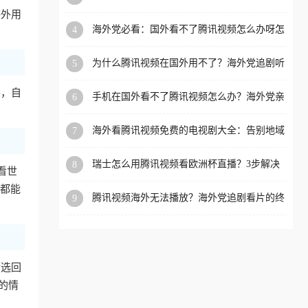
你突破地域限制（附避坑指南）
海外用
洲等国家和地区工作、留
海外党必看：国外看不了腾讯视频怎么办呀怎
4
学、定居等，都可以使用，
么回事？3步解决地区限制
不再因地区和版权限制所困
为什么腾讯视频在国外用不了？海外党追剧听
5
扰。
歌购物的终极解决方案
路，自
手机在国外看不了腾讯视频怎么办？海外党亲
6
测有效的追剧自由指南
海外看腾讯视频免费的电视剧大全：告别地域
7
限制，轻松追剧的实用指南
瑞士怎么用腾讯视频看欧洲杯直播？3步解决
8
看世
+附赠英国多米音乐爱奇艺省钱攻略
备都能
腾讯视频海外无法播放？海外党追剧看片的终
9
极解决方案来了
精选回
的情