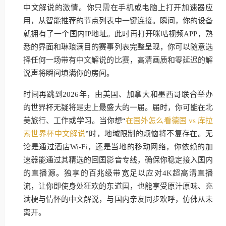
中文解说的激情。你只需在手机或电脑上打开加速器应
用，从智能推荐的节点列表中一键连接。瞬间，你的设备
就拥有了一个国内IP地址。此时再打开咪咕视频APP，熟
悉的界面和琳琅满目的赛事列表完整呈现，你可以随意选
择任何一场带有中文解说的比赛，高清画质和零延迟的解
说声将瞬间填满你的房间。
时间再跳到2026年，由美国、加拿大和墨西哥联合举办
的世界杯无疑将是史上最盛大的一届。届时，你可能在北
美旅行、工作或学习。当你想“
在国外怎么看德国 vs 库拉
索世界杯中文解说
”时，地域限制的烦恼将不复存在。无
论是通过酒店Wi-Fi，还是当地的移动网络，你依赖的加
速器能通过其精选的回国影音专线，确保你稳定接入国内
的直播源。独享的百兆级带宽足以应对4K超高清直播
流，让你即使身处狂欢的东道国，也能享受原汁原味、充
满梗与情怀的中文解说，与国内亲友同步欢呼，仿佛从未
离开。