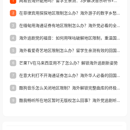
网易云海外能用吗？留学生亲测：3步解决音乐听书+银行视频地区限制
1
在菲律宾用探探地区限制怎么办？海外游子的数字乡愁与破局之道
2
在缅甸用海通证券有地区限制怎么办？海外党必看的全场景回国加速指南
3
海外追剧党的福音：如何用咪咕破解地区限制，重温国内精彩
4
海外看爱奇艺地区限制怎么办？留学生亲测有效的回国加速器选择指南
5
芒果TV在马来西亚用不了怎么办？解锁海外追剧新姿势
6
在意大利打不开海通证券怎么办？海外华人必备的回国加速指南（附2026世界杯观赛秘籍）
7
酷狗音乐怎么关闭地区限制？海外解锁完整曲库的终极指南
8
酷我畅听所在地区暂时无版权怎么回事？海外党追剧听歌的破局指南
9