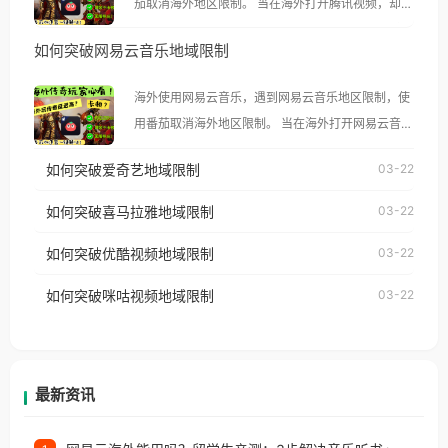
茄取消海外地区限制。 当在海外打开腾讯视频，却突
然弹出“由于版权限制，您所在的地区无法播放”的提
如何突破网易云音乐地域限制
示语。 海外用户如香港、澳门、台湾、美国、加拿
大、澳大利亚、欧洲等国家和地区时，腾讯视频也会
海外使用网易云音乐，遇到网易云音乐地区限制，使
像其他音乐平台一样，出现地区及版权限制问题，且
用番茄取消海外地区限制。 当在海外打开网易云音
仅能在中国大陆地区播放。 遇到这个问题的朋友们，
乐，却突然弹出“由于版权限制，您所在的地区无法
使用番茄回国加速器，即可解决「海外用户收听腾讯
如何突破爱奇艺地域限制
03-22
播放”的提示语。 海外用户如香港、澳门、台湾、美
视频地区版权限制」的问题，无论人在香港、澳门、
国、加拿大、澳大利亚、欧洲等国家和地区时，网易
如何突破喜马拉雅地域限制
03-22
台湾、美国、加拿大、澳大利亚、欧洲等国家和地区
云音乐也会像其他音乐平台一样，出现地区及版权限
工作、留学、定居等，都可以使用，不再因地区和版
如何突破优酷视频地域限制
03-22
制问题，且仅能在中国大陆地区播放。 遇到这个问题
权限制所困扰。
的朋友们，使用番茄回国加速器，即可解决「海外用
如何突破咪咕视频地域限制
03-22
户收听网易云音乐地区版权限制」的问题，无论人在
香港、澳门、台湾、美国、加拿大、澳大利亚、欧洲
等国家和地区工作、留学、定居等，都可以使用，不
再因地区和版权限制所困扰。
最新资讯