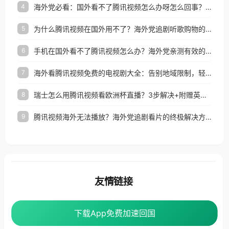
海外党必看：国外看不了腾讯视频怎么办呀怎么回事？3步解决地区限制
4
为什么腾讯视频在国外用不了？海外党追剧听歌购物的终极解决方案
5
手机在国外看不了腾讯视频怎么办？海外党亲测有效的追剧自由指南
6
海外看腾讯视频免费的电视剧大全：告别地域限制，轻松追剧的实用指南
7
瑞士怎么用腾讯视频看欧洲杯直播？3步解决+附赠英国多米音乐爱奇艺省钱攻略
8
腾讯视频海外无法播放？海外党追剧看片的终极解决方案来了
9
友情链接
海外回国加速器
番茄加速器
下载App免费加速回国
下载App免费加速回国