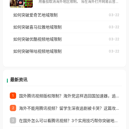
用番茄取消海外地区限制。 当在海外打开网易云音
仅能在中国大陆地区播放。 遇到这个问题的朋友们，
乐，却突然弹出“由于版权限制，您所在的地区无法
使用番茄回国加速器，即可解决「海外用户收听腾讯
如何突破爱奇艺地域限制
03-22
播放”的提示语。 海外用户如香港、澳门、台湾、美
视频地区版权限制」的问题，无论人在香港、澳门、
国、加拿大、澳大利亚、欧洲等国家和地区时，网易
如何突破喜马拉雅地域限制
03-22
台湾、美国、加拿大、澳大利亚、欧洲等国家和地区
云音乐也会像其他音乐平台一样，出现地区及版权限
工作、留学、定居等，都可以使用，不再因地区和版
如何突破优酷视频地域限制
03-22
制问题，且仅能在中国大陆地区播放。 遇到这个问题
权限制所困扰。
的朋友们，使用番茄回国加速器，即可解决「海外用
如何突破咪咕视频地域限制
03-22
户收听网易云音乐地区版权限制」的问题，无论人在
香港、澳门、台湾、美国、加拿大、澳大利亚、欧洲
等国家和地区工作、留学、定居等，都可以使用，不
再因地区和版权限制所困扰。
最新资讯
国外腾讯视频版权限制？海外党这样选回国加速器，追剧听歌办事全搞定
1
海外不能用腾讯视频？留学生深夜追剧被卡哭？这篇攻略帮你一键回国看剧听歌
2
在国外怎么可以看腾讯视频？3个实用技巧帮你突破地域限制（附避坑指南）
3