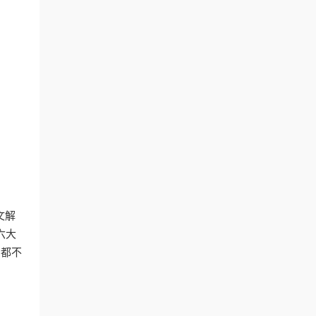
文解
六大
，都不