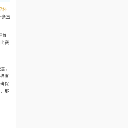
界杯
一条直
平台
的比赛
盛宴，
个拥有
，确保
说，那