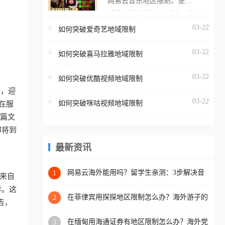
网易云音乐地区限制，使用
海外用户如香港、澳门、台
番茄取消海外地区限制。 当
湾、美国、加拿大、澳大利
在海外打开网易云音乐，却
03-22
如何突破爱奇艺地域限制
亚、欧洲等国家和地区时，
突然弹出“由于版权限制，您
腾讯视频也会像其他音乐平
03-22
所在的地区无法播放”的提示
如何突破喜马拉雅地域限制
台一样，出现地区及版权限
语。 海外用户如香港、澳
制问题，且仅能在中国大陆
03-22
如何突破优酷视频地域限制
门、台湾、美国、加拿大、
地区播放。 遇到这个问题的
台，迎
澳大利亚、欧洲等国家和地
朋友们，使用番茄回国加速
03-22
如何突破咪咕视频地域限制
在服
区时，网易云音乐也会像其
器，即可解决「海外用户收
这篇文
他音乐平台一样，出现地区
听腾讯视频地区版权限制」
即将到
及版权限制问题，且仅能在
的问题，无论人在香港、澳
中国大陆地区播放。 遇到这
最新资讯
门、台湾、美国、加拿大、
个问题的朋友们，使用番茄
澳大利亚、欧洲等国家和地
回国加速器，即可解决「海
网易云海外能用吗？留学生亲测：3步解决音
1
区工作、留学、定居等，都
来自
乐听书+银行视频地区限制
外用户收听网易云音乐地区
可以使用，不再因地区和版
非。这
版权限制」的问题，无论人
在菲律宾用探探地区限制怎么办？海外游子的
2
权限制所困扰。
告，
数字乡愁与破局之道
在香港、澳门、台湾、美
在缅甸用海通证券有地区限制怎么办？海外党
3
国、加拿大、澳大利亚、欧