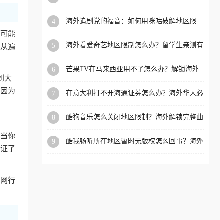
必看的全场景回国加速指南
洲等国家和地区工作、留
海外追剧党的福音：如何用咪咕破解地区限
4
学、定居等，都可以使用，
制，重温国内精彩
球可能
不再因地区和版权限制所困
海外看爱奇艺地区限制怎么办？留学生亲测有
5
，从遍
扰。
效的回国加速器选择指南
芒果TV在马来西亚用不了怎么办？解锁海外
6
到大
追剧新姿势
，因为
在意大利打不开海通证券怎么办？海外华人必
7
备的回国加速指南（附2026世界杯观赛秘籍）
酷狗音乐怎么关闭地区限制？海外解锁完整曲
8
库的终极指南
：当你
酷我畅听所在地区暂时无版权怎么回事？海外
9
保证了
党追剧听歌的破局指南
上网行