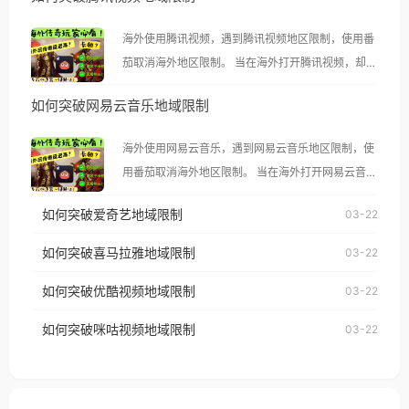
海外使用腾讯视频，遇到腾讯视频地区限制，使用番
茄取消海外地区限制。 当在海外打开腾讯视频，却突
然弹出“由于版权限制，您所在的地区无法播放”的提
如何突破网易云音乐地域限制
示语。 海外用户如香港、澳门、台湾、美国、加拿
大、澳大利亚、欧洲等国家和地区时，腾讯视频也会
海外使用网易云音乐，遇到网易云音乐地区限制，使
像其他音乐平台一样，出现地区及版权限制问题，且
用番茄取消海外地区限制。 当在海外打开网易云音
仅能在中国大陆地区播放。 遇到这个问题的朋友们，
乐，却突然弹出“由于版权限制，您所在的地区无法
使用番茄回国加速器，即可解决「海外用户收听腾讯
如何突破爱奇艺地域限制
03-22
播放”的提示语。 海外用户如香港、澳门、台湾、美
视频地区版权限制」的问题，无论人在香港、澳门、
国、加拿大、澳大利亚、欧洲等国家和地区时，网易
如何突破喜马拉雅地域限制
03-22
台湾、美国、加拿大、澳大利亚、欧洲等国家和地区
云音乐也会像其他音乐平台一样，出现地区及版权限
工作、留学、定居等，都可以使用，不再因地区和版
如何突破优酷视频地域限制
03-22
制问题，且仅能在中国大陆地区播放。 遇到这个问题
权限制所困扰。
的朋友们，使用番茄回国加速器，即可解决「海外用
如何突破咪咕视频地域限制
03-22
户收听网易云音乐地区版权限制」的问题，无论人在
香港、澳门、台湾、美国、加拿大、澳大利亚、欧洲
等国家和地区工作、留学、定居等，都可以使用，不