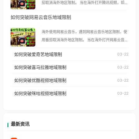
茄取消海外地区限制。 当在海外打开腾讯视频，却突
然弹出“由于版权限制，您所在的地区无法播放”的提
如何突破网易云音乐地域限制
示语。 海外用户如香港、澳门、台湾、美国、加拿
大、澳大利亚、欧洲等国家和地区时，腾讯视频也会
海外使用网易云音乐，遇到网易云音乐地区限制，使
像其他音乐平台一样，出现地区及版权限制问题，且
用番茄取消海外地区限制。 当在海外打开网易云音
仅能在中国大陆地区播放。 遇到这个问题的朋友们，
乐，却突然弹出“由于版权限制，您所在的地区无法
使用番茄回国加速器，即可解决「海外用户收听腾讯
如何突破爱奇艺地域限制
03-22
播放”的提示语。 海外用户如香港、澳门、台湾、美
视频地区版权限制」的问题，无论人在香港、澳门、
国、加拿大、澳大利亚、欧洲等国家和地区时，网易
如何突破喜马拉雅地域限制
03-22
台湾、美国、加拿大、澳大利亚、欧洲等国家和地区
云音乐也会像其他音乐平台一样，出现地区及版权限
工作、留学、定居等，都可以使用，不再因地区和版
如何突破优酷视频地域限制
03-22
制问题，且仅能在中国大陆地区播放。 遇到这个问题
权限制所困扰。
的朋友们，使用番茄回国加速器，即可解决「海外用
如何突破咪咕视频地域限制
03-22
户收听网易云音乐地区版权限制」的问题，无论人在
香港、澳门、台湾、美国、加拿大、澳大利亚、欧洲
等国家和地区工作、留学、定居等，都可以使用，不
再因地区和版权限制所困扰。
最新资讯