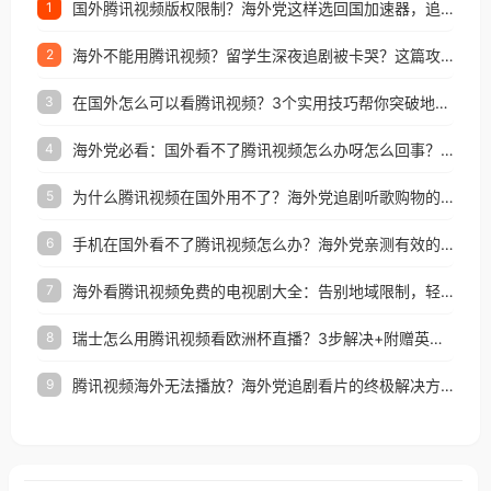
国外腾讯视频版权限制？海外党这样选回国加速器，追剧听歌办事全搞定
1
海外不能用腾讯视频？留学生深夜追剧被卡哭？这篇攻略帮你一键回国看剧听歌
2
在国外怎么可以看腾讯视频？3个实用技巧帮你突破地域限制（附避坑指南）
3
海外党必看：国外看不了腾讯视频怎么办呀怎么回事？3步解决地区限制
4
为什么腾讯视频在国外用不了？海外党追剧听歌购物的终极解决方案
5
手机在国外看不了腾讯视频怎么办？海外党亲测有效的追剧自由指南
6
海外看腾讯视频免费的电视剧大全：告别地域限制，轻松追剧的实用指南
7
瑞士怎么用腾讯视频看欧洲杯直播？3步解决+附赠英国多米音乐爱奇艺省钱攻略
8
腾讯视频海外无法播放？海外党追剧看片的终极解决方案来了
9