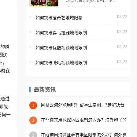
网易云音乐地区限制，使用
海外用户如香港、澳门、台
番茄取消海外地区限制。 当
湾、美国、加拿大、澳大利
在海外打开网易云音乐，却
03-22
如何突破爱奇艺地域限制
亚、欧洲等国家和地区时，
突然弹出“由于版权限制，您
腾讯视频也会像其他音乐平
03-22
所在的地区无法播放”的提示
如何突破喜马拉雅地域限制
台一样，出现地区及版权限
语。 海外用户如香港、澳
制问题，且仅能在中国大陆
内的腾
03-22
如何突破优酷视频地域限制
门、台湾、美国、加拿大、
地区播放。 遇到这个问题的
看欧
澳大利亚、欧洲等国家和地
朋友们，使用番茄回国加速
03-22
外。
如何突破咪咕视频地域限制
区时，网易云音乐也会像其
器，即可解决「海外用户收
心就在
他音乐平台一样，出现地区
听腾讯视频地区版权限制」
及版权限制问题，且仅能在
的问题，无论人在香港、澳
中国大陆地区播放。 遇到这
最新资讯
门、台湾、美国、加拿大、
个问题的朋友们，使用番茄
会通过
澳大利亚、欧洲等国家和地
回国加速器，即可解决「海
网易云海外能用吗？留学生亲测：3步解决音
1
即能
区工作、留学、定居等，都
乐听书+银行视频地区限制
外用户收听网易云音乐地区
任何一
可以使用，不再因地区和版
版权限制」的问题，无论人
在菲律宾用探探地区限制怎么办？海外游子的
2
权限制所困扰。
数字乡愁与破局之道
在香港、澳门、台湾、美
在缅甸用海通证券有地区限制怎么办？海外党
3
国、加拿大、澳大利亚、欧