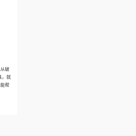
。从破
具，就
，能帮