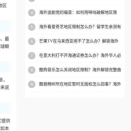
必看的全场景回国加速指南
地区
洲等国家和地区工作、留
海外追剧党的福音：如何用咪咕破解地区限
4
学、定居等，都可以使用，
制，重温国内精彩
不再因地区和版权限制所困
海外看爱奇艺地区限制怎么办？留学生亲测有
5
扰。
效的回国加速器选择指南
快、最
芒果TV在马来西亚用不了怎么办？解锁海外
6
进球瞬
追剧新姿势
在意大利打不开海通证券怎么办？海外华人必
7
备的回国加速指南（附2026世界杯观赛秘籍）
酷狗音乐怎么关闭地区限制？海外解锁完整曲
8
库的终极指南
是，
酷我畅听所在地区暂时无版权怎么回事？海外
9
众来说
党追剧听歌的破局指南
它提供
畅如本