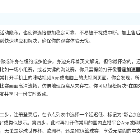
活动隐私，也使得连接更加稳定可靠，不易被干扰或中断。加上售
到快速响应和解决，确保你的观赛体验无忧。
办。你或许身在纽约或多伦多，身边充斥着英文解说，但你最怀念的，
比如一场小组赛，或者关键的淘汰赛。你只需提前打开像
番茄加速
常打开手机上的咪咕视频App或电脑上的央视网页面。你会发现，所
比赛画面高清流畅，仿佛地理距离从未存在。你可以轻松解决“在国
亲友共享同一份实时激动。
二步，注册登录后，在节点列表中选择一个延迟低、标记为“影音加
接”或类似提示。第四步，此时再打开你常用的国内直播平台App或网
，无论是足球世界杯、欧洲杯，还是NBA篮球赛，享受无隔阂的中