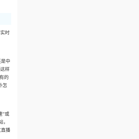
后实时
还是中
器
这样
有的
外怎
速”或
站，
文直播