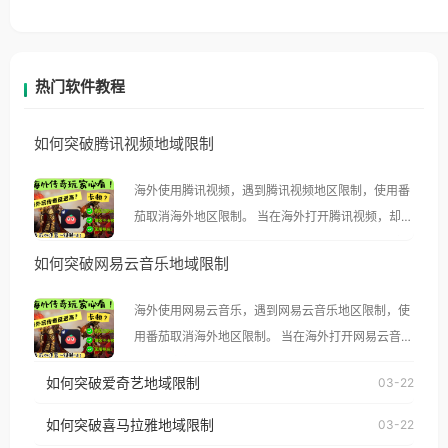
热门软件教程
如何突破腾讯视频地域限制
海外使用腾讯视频，遇到腾讯视频地区限制，使用番
茄取消海外地区限制。 当在海外打开腾讯视频，却突
然弹出“由于版权限制，您所在的地区无法播放”的提
如何突破网易云音乐地域限制
示语。 海外用户如香港、澳门、台湾、美国、加拿
大、澳大利亚、欧洲等国家和地区时，腾讯视频也会
海外使用网易云音乐，遇到网易云音乐地区限制，使
像其他音乐平台一样，出现地区及版权限制问题，且
用番茄取消海外地区限制。 当在海外打开网易云音
仅能在中国大陆地区播放。 遇到这个问题的朋友们，
乐，却突然弹出“由于版权限制，您所在的地区无法
使用番茄回国加速器，即可解决「海外用户收听腾讯
如何突破爱奇艺地域限制
03-22
播放”的提示语。 海外用户如香港、澳门、台湾、美
视频地区版权限制」的问题，无论人在香港、澳门、
国、加拿大、澳大利亚、欧洲等国家和地区时，网易
如何突破喜马拉雅地域限制
03-22
台湾、美国、加拿大、澳大利亚、欧洲等国家和地区
云音乐也会像其他音乐平台一样，出现地区及版权限