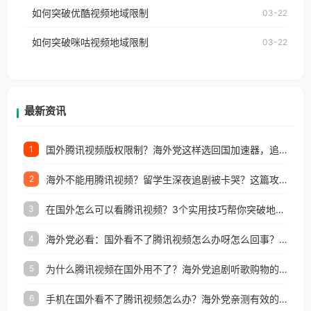
工作、留学、定居等，都可以使用，不再因地区和版
如何突破优酷视频地域限制
03-22
制问题，且仅能在中国大陆地区播放。 遇到这个问题
权限制所困扰。
的朋友们，使用番茄回国加速器，即可解决「海外用
如何突破咪咕视频地域限制
03-22
户收听网易云音乐地区版权限制」的问题，无论人在
香港、澳门、台湾、美国、加拿大、澳大利亚、欧洲
等国家和地区工作、留学、定居等，都可以使用，不
再因地区和版权限制所困扰。
最新资讯
国外腾讯视频版权限制？海外党这样选回国加速器，追剧听歌办事全搞定
1
海外不能用腾讯视频？留学生深夜追剧被卡哭？这篇攻略帮你一键回国看剧听歌
2
在国外怎么可以看腾讯视频？3个实用技巧帮你突破地域限制（附避坑指南）
3
海外党必看：国外看不了腾讯视频怎么办呀怎么回事？3步解决地区限制
4
为什么腾讯视频在国外用不了？海外党追剧听歌购物的终极解决方案
5
手机在国外看不了腾讯视频怎么办？海外党亲测有效的追剧自由指南
6