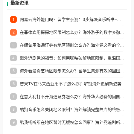
最新资讯
网易云海外能用吗？留学生亲测：3步解决音乐听书+银行视频地区限制
1
在菲律宾用探探地区限制怎么办？海外游子的数字乡愁与破局之道
2
在缅甸用海通证券有地区限制怎么办？海外党必看的全场景回国加速指南
3
海外追剧党的福音：如何用咪咕破解地区限制，重温国内精彩
4
海外看爱奇艺地区限制怎么办？留学生亲测有效的回国加速器选择指南
5
芒果TV在马来西亚用不了怎么办？解锁海外追剧新姿势
6
在意大利打不开海通证券怎么办？海外华人必备的回国加速指南（附2026世界杯观赛秘籍）
7
酷狗音乐怎么关闭地区限制？海外解锁完整曲库的终极指南
8
酷我畅听所在地区暂时无版权怎么回事？海外党追剧听歌的破局指南
9