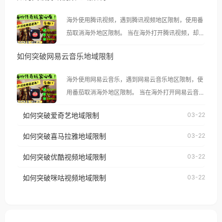
海外使用腾讯视频，遇到腾讯视频地区限制，使用番
茄取消海外地区限制。 当在海外打开腾讯视频，却突
然弹出“由于版权限制，您所在的地区无法播放”的提
如何突破网易云音乐地域限制
示语。 海外用户如香港、澳门、台湾、美国、加拿
大、澳大利亚、欧洲等国家和地区时，腾讯视频也会
海外使用网易云音乐，遇到网易云音乐地区限制，使
像其他音乐平台一样，出现地区及版权限制问题，且
用番茄取消海外地区限制。 当在海外打开网易云音
仅能在中国大陆地区播放。 遇到这个问题的朋友们，
乐，却突然弹出“由于版权限制，您所在的地区无法
使用番茄回国加速器，即可解决「海外用户收听腾讯
如何突破爱奇艺地域限制
03-22
播放”的提示语。 海外用户如香港、澳门、台湾、美
视频地区版权限制」的问题，无论人在香港、澳门、
国、加拿大、澳大利亚、欧洲等国家和地区时，网易
如何突破喜马拉雅地域限制
03-22
台湾、美国、加拿大、澳大利亚、欧洲等国家和地区
云音乐也会像其他音乐平台一样，出现地区及版权限
工作、留学、定居等，都可以使用，不再因地区和版
如何突破优酷视频地域限制
03-22
制问题，且仅能在中国大陆地区播放。 遇到这个问题
权限制所困扰。
的朋友们，使用番茄回国加速器，即可解决「海外用
如何突破咪咕视频地域限制
03-22
户收听网易云音乐地区版权限制」的问题，无论人在
香港、澳门、台湾、美国、加拿大、澳大利亚、欧洲
等国家和地区工作、留学、定居等，都可以使用，不
再因地区和版权限制所困扰。