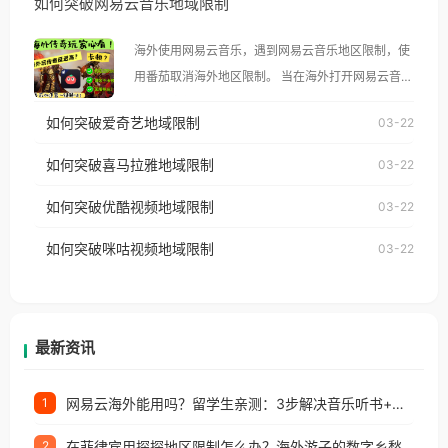
如何突破网易云音乐地域限制
示语。 海外用户如香港、澳门、台湾、美国、加拿
大、澳大利亚、欧洲等国家和地区时，腾讯视频也会
海外使用网易云音乐，遇到网易云音乐地区限制，使
像其他音乐平台一样，出现地区及版权限制问题，且
用番茄取消海外地区限制。 当在海外打开网易云音
仅能在中国大陆地区播放。 遇到这个问题的朋友们，
乐，却突然弹出“由于版权限制，您所在的地区无法
使用番茄回国加速器，即可解决「海外用户收听腾讯
如何突破爱奇艺地域限制
03-22
播放”的提示语。 海外用户如香港、澳门、台湾、美
视频地区版权限制」的问题，无论人在香港、澳门、
国、加拿大、澳大利亚、欧洲等国家和地区时，网易
如何突破喜马拉雅地域限制
03-22
台湾、美国、加拿大、澳大利亚、欧洲等国家和地区
云音乐也会像其他音乐平台一样，出现地区及版权限
工作、留学、定居等，都可以使用，不再因地区和版
如何突破优酷视频地域限制
03-22
制问题，且仅能在中国大陆地区播放。 遇到这个问题
权限制所困扰。
的朋友们，使用番茄回国加速器，即可解决「海外用
如何突破咪咕视频地域限制
03-22
户收听网易云音乐地区版权限制」的问题，无论人在
香港、澳门、台湾、美国、加拿大、澳大利亚、欧洲
等国家和地区工作、留学、定居等，都可以使用，不
再因地区和版权限制所困扰。
最新资讯
网易云海外能用吗？留学生亲测：3步解决音乐听书+银行视频地区限制
1
在菲律宾用探探地区限制怎么办？海外游子的数字乡愁与破局之道
2