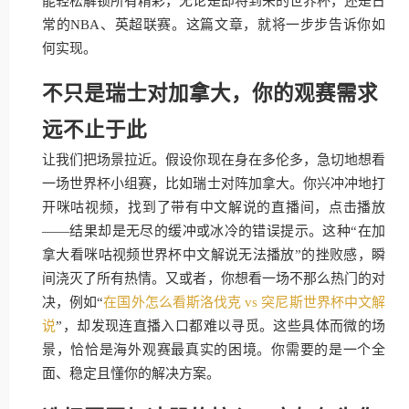
能轻松解锁所有精彩，无论是即将到来的世界杯，还是日
常的NBA、英超联赛。这篇文章，就将一步步告诉你如
何实现。
不只是瑞士对加拿大，你的观赛需求
远不止于此
让我们把场景拉近。假设你现在身在多伦多，急切地想看
一场世界杯小组赛，比如瑞士对阵加拿大。你兴冲冲地打
开咪咕视频，找到了带有中文解说的直播间，点击播放
——结果却是无尽的缓冲或冰冷的错误提示。这种“在加
拿大看咪咕视频世界杯中文解说无法播放”的挫败感，瞬
间浇灭了所有热情。又或者，你想看一场不那么热门的对
决，例如“
在国外怎么看斯洛伐克 vs 突尼斯世界杯中文解
说
”，却发现连直播入口都难以寻觅。这些具体而微的场
景，恰恰是海外观赛最真实的困境。你需要的是一个全
面、稳定且懂你的解决方案。