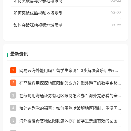
如何突破喜马拉雅地域限制
03-22
台湾、美国、加拿大、澳大利亚、欧洲等国家和地区
云音乐也会像其他音乐平台一样，出现地区及版权限
工作、留学、定居等，都可以使用，不再因地区和版
如何突破优酷视频地域限制
03-22
制问题，且仅能在中国大陆地区播放。 遇到这个问题
权限制所困扰。
的朋友们，使用番茄回国加速器，即可解决「海外用
如何突破咪咕视频地域限制
03-22
户收听网易云音乐地区版权限制」的问题，无论人在
香港、澳门、台湾、美国、加拿大、澳大利亚、欧洲
等国家和地区工作、留学、定居等，都可以使用，不
再因地区和版权限制所困扰。
最新资讯
网易云海外能用吗？留学生亲测：3步解决音乐听书+银行视频地区限制
1
在菲律宾用探探地区限制怎么办？海外游子的数字乡愁与破局之道
2
在缅甸用海通证券有地区限制怎么办？海外党必看的全场景回国加速指南
3
海外追剧党的福音：如何用咪咕破解地区限制，重温国内精彩
4
海外看爱奇艺地区限制怎么办？留学生亲测有效的回国加速器选择指南
5