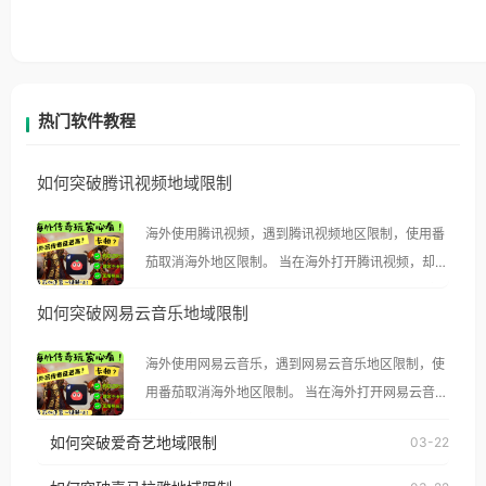
热门软件教程
如何突破腾讯视频地域限制
海外使用腾讯视频，遇到腾讯视频地区限制，使用番
茄取消海外地区限制。 当在海外打开腾讯视频，却突
然弹出“由于版权限制，您所在的地区无法播放”的提
如何突破网易云音乐地域限制
示语。 海外用户如香港、澳门、台湾、美国、加拿
大、澳大利亚、欧洲等国家和地区时，腾讯视频也会
海外使用网易云音乐，遇到网易云音乐地区限制，使
像其他音乐平台一样，出现地区及版权限制问题，且
用番茄取消海外地区限制。 当在海外打开网易云音
仅能在中国大陆地区播放。 遇到这个问题的朋友们，
乐，却突然弹出“由于版权限制，您所在的地区无法
使用番茄回国加速器，即可解决「海外用户收听腾讯
如何突破爱奇艺地域限制
03-22
播放”的提示语。 海外用户如香港、澳门、台湾、美
视频地区版权限制」的问题，无论人在香港、澳门、
国、加拿大、澳大利亚、欧洲等国家和地区时，网易