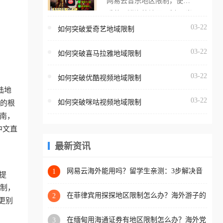
网易云音乐地区限制，使用
海外用户如香港、澳门、台
番茄取消海外地区限制。 当
湾、美国、加拿大、澳大利
在海外打开网易云音乐，却
03-22
如何突破爱奇艺地域限制
亚、欧洲等国家和地区时，
突然弹出“由于版权限制，您
腾讯视频也会像其他音乐平
03-22
所在的地区无法播放”的提示
如何突破喜马拉雅地域限制
台一样，出现地区及版权限
语。 海外用户如香港、澳
制问题，且仅能在中国大陆
03-22
如何突破优酷视频地域限制
门、台湾、美国、加拿大、
地区播放。 遇到这个问题的
陆地
澳大利亚、欧洲等国家和地
朋友们，使用番茄回国加速
03-22
如何突破咪咕视频地域限制
恼的根
区时，网易云音乐也会像其
器，即可解决「海外用户收
南，
他音乐平台一样，出现地区
听腾讯视频地区版权限制」
中文直
及版权限制问题，且仅能在
的问题，无论人在香港、澳
中国大陆地区播放。 遇到这
最新资讯
门、台湾、美国、加拿大、
个问题的朋友们，使用番茄
澳大利亚、欧洲等国家和地
回国加速器，即可解决「海
网易云海外能用吗？留学生亲测：3步解决音
1
区工作、留学、定居等，都
提
乐听书+银行视频地区限制
外用户收听网易云音乐地区
可以使用，不再因地区和版
限制，
版权限制」的问题，无论人
在菲律宾用探探地区限制怎么办？海外游子的
2
权限制所困扰。
更别
数字乡愁与破局之道
在香港、澳门、台湾、美
在缅甸用海通证券有地区限制怎么办？海外党
3
国、加拿大、澳大利亚、欧