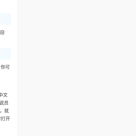
窃
，你可
中文
说员
P，就
时打开