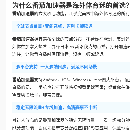
为什么番茄加速器是海外体育迷的首选
番茄加速器
的六大核心功能，几乎完美戳中海外体育迷的所有
全球节点覆盖+智能选线，告别卡顿延迟
番茄加速器
拥有遍布全球的节点分布，不管你在欧洲、美洲还
如你在加拿大想看世界杯日本 vs 斯洛伐克的直播，打开加
连接，让你看直播时画面流畅，没有卡顿或延迟。
多平台支持+一人多端同步，满足不同场景
番茄加速器
支持Android、iOS、Windows、mac四
直播的同时，手机也能打开咪咕视频看足球赛事；或者你在海
需要切换账号，非常方便。
稳定无限流量+专线加速，高清赛事不中断
最让人放心的是
番茄加速器
的稳定无限流量——看一场90分
能分流功能，会优先把带宽分配给直播和影音应用，保证你看