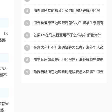
必看的全场景回国加速指南
洲等国家和地区工作、留
海外追剧党的福音：如何用咪咕破解地区限
4
学、定居等，都可以使用，
制，重温国内精彩
不再因地区和版权限制所困
海外看爱奇艺地区限制怎么办？留学生亲测有
5
扰。
效的回国加速器选择指南
——比
芒果TV在马来西亚用不了怎么办？解锁海外
6
追剧新姿势
线路
在意大利打不开海通证券怎么办？海外华人必
7
备的回国加速指南（附2026世界杯观赛秘籍）
酷狗音乐怎么关闭地区限制？海外解锁完整曲
8
库的终极指南
NBA
酷我畅听所在地区暂时无版权怎么回事？海外
9
都不
党追剧听歌的破局指南
它有智
专线，