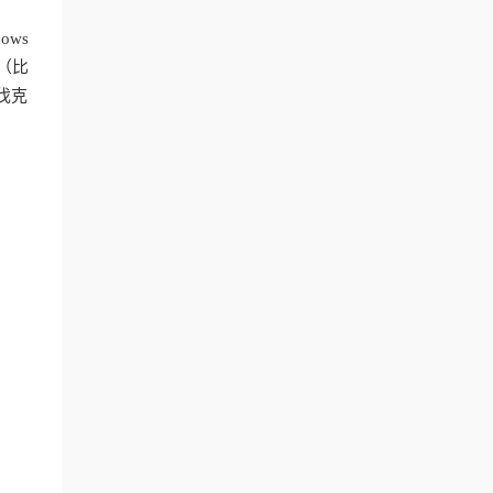
ows
（比
伐克