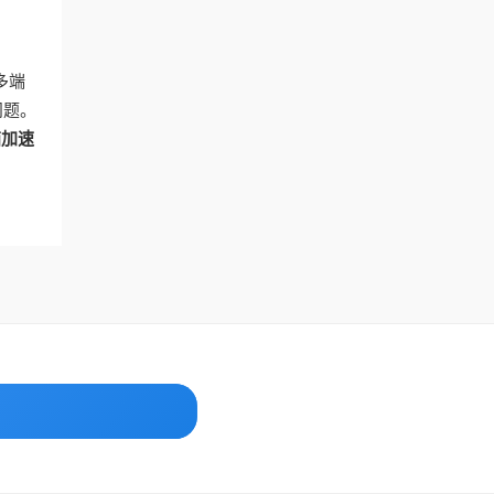
多端
问题。
茄加速