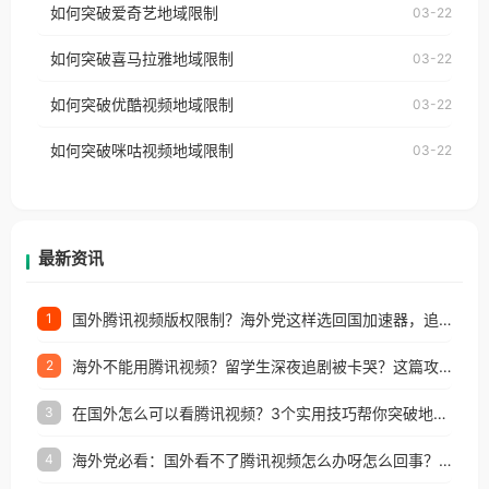
使用番茄回国加速器，即可解决「海外用户收听腾讯
如何突破爱奇艺地域限制
03-22
播放”的提示语。 海外用户如香港、澳门、台湾、美
视频地区版权限制」的问题，无论人在香港、澳门、
国、加拿大、澳大利亚、欧洲等国家和地区时，网易
如何突破喜马拉雅地域限制
03-22
台湾、美国、加拿大、澳大利亚、欧洲等国家和地区
云音乐也会像其他音乐平台一样，出现地区及版权限
工作、留学、定居等，都可以使用，不再因地区和版
如何突破优酷视频地域限制
03-22
制问题，且仅能在中国大陆地区播放。 遇到这个问题
权限制所困扰。
的朋友们，使用番茄回国加速器，即可解决「海外用
如何突破咪咕视频地域限制
03-22
户收听网易云音乐地区版权限制」的问题，无论人在
香港、澳门、台湾、美国、加拿大、澳大利亚、欧洲
等国家和地区工作、留学、定居等，都可以使用，不
再因地区和版权限制所困扰。
最新资讯
国外腾讯视频版权限制？海外党这样选回国加速器，追剧听歌办事全搞定
1
海外不能用腾讯视频？留学生深夜追剧被卡哭？这篇攻略帮你一键回国看剧听歌
2
在国外怎么可以看腾讯视频？3个实用技巧帮你突破地域限制（附避坑指南）
3
海外党必看：国外看不了腾讯视频怎么办呀怎么回事？3步解决地区限制
4