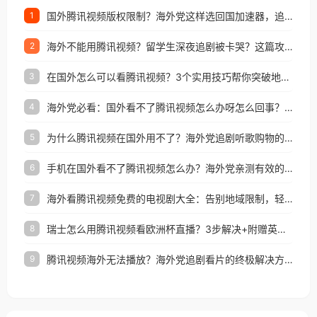
国外腾讯视频版权限制？海外党这样选回国加速器，追剧听歌办事全搞定
1
海外不能用腾讯视频？留学生深夜追剧被卡哭？这篇攻略帮你一键回国看剧听歌
2
在国外怎么可以看腾讯视频？3个实用技巧帮你突破地域限制（附避坑指南）
3
海外党必看：国外看不了腾讯视频怎么办呀怎么回事？3步解决地区限制
4
为什么腾讯视频在国外用不了？海外党追剧听歌购物的终极解决方案
5
手机在国外看不了腾讯视频怎么办？海外党亲测有效的追剧自由指南
6
海外看腾讯视频免费的电视剧大全：告别地域限制，轻松追剧的实用指南
7
瑞士怎么用腾讯视频看欧洲杯直播？3步解决+附赠英国多米音乐爱奇艺省钱攻略
8
腾讯视频海外无法播放？海外党追剧看片的终极解决方案来了
9