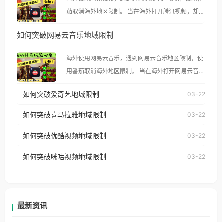
茄取消海外地区限制。 当在海外打开腾讯视频，却突
然弹出“由于版权限制，您所在的地区无法播放”的提
如何突破网易云音乐地域限制
示语。 海外用户如香港、澳门、台湾、美国、加拿
大、澳大利亚、欧洲等国家和地区时，腾讯视频也会
海外使用网易云音乐，遇到网易云音乐地区限制，使
像其他音乐平台一样，出现地区及版权限制问题，且
用番茄取消海外地区限制。 当在海外打开网易云音
仅能在中国大陆地区播放。 遇到这个问题的朋友们，
乐，却突然弹出“由于版权限制，您所在的地区无法
使用番茄回国加速器，即可解决「海外用户收听腾讯
如何突破爱奇艺地域限制
03-22
播放”的提示语。 海外用户如香港、澳门、台湾、美
视频地区版权限制」的问题，无论人在香港、澳门、
国、加拿大、澳大利亚、欧洲等国家和地区时，网易
如何突破喜马拉雅地域限制
03-22
台湾、美国、加拿大、澳大利亚、欧洲等国家和地区
云音乐也会像其他音乐平台一样，出现地区及版权限
工作、留学、定居等，都可以使用，不再因地区和版
如何突破优酷视频地域限制
03-22
制问题，且仅能在中国大陆地区播放。 遇到这个问题
权限制所困扰。
的朋友们，使用番茄回国加速器，即可解决「海外用
如何突破咪咕视频地域限制
03-22
户收听网易云音乐地区版权限制」的问题，无论人在
香港、澳门、台湾、美国、加拿大、澳大利亚、欧洲
等国家和地区工作、留学、定居等，都可以使用，不
再因地区和版权限制所困扰。
最新资讯