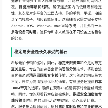
速器在全球多个地区部署服务器，并能根据你的网络状
况，
智能推荐最优线路
，确保连接国内的低延迟和稳定
性。其次是对多平台的全面支持。你的手机、平板、电脑
甚至电视盒子，都应该能使用。这意味着它需要完美支持
Android、iOS、Windows、macOS等系统，并且允许
一人
多端设备同时用
，这样你和家人就能在不同设备上各看各
的比赛。
稳定与安全是长久享受的基石
看球最怕卡顿和缓冲。因此，
稳定无限流量
和充足的带宽
至关重要。专业的加速器会提供
智能分流
技术，将影音流
量优先通过
精选回国影音专线
传输，这与普通的国际带宽
不同，是专为高清视频优化的通道。有些服务还提供
独享
100M带宽
的选项，确保在观看4K超清赛事时也能丝滑流
畅。同时，你的观看行为应该被保护。
数据安全加密
和
专
线传输
能防止你的网络活动被窥探，安心享受比赛。当
然，服务难免遇到问题，这时
售后实时保障
和
专业的技术