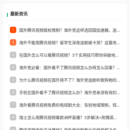
等国家和地区工作、留学、定居等，都可以使用，不
再因地区和版权限制所困扰。
最新资讯
国外腾讯视频版权限制？海外党这样选回国加速器，追剧听歌办事全搞定
1
海外不能用腾讯视频？留学生深夜追剧被卡哭？这篇攻略帮你一键回国看剧听歌
2
在国外怎么可以看腾讯视频？3个实用技巧帮你突破地域限制（附避坑指南）
3
海外党必看：国外看不了腾讯视频怎么办呀怎么回事？3步解决地区限制
4
为什么腾讯视频在国外用不了？海外党追剧听歌购物的终极解决方案
5
手机在国外看不了腾讯视频怎么办？海外党亲测有效的追剧自由指南
6
海外看腾讯视频免费的电视剧大全：告别地域限制，轻松追剧的实用指南
7
瑞士怎么用腾讯视频看欧洲杯直播？3步解决+附赠英国多米音乐爱奇艺省钱攻略
8
腾讯视频海外无法播放？海外党追剧看片的终极解决方案来了
9