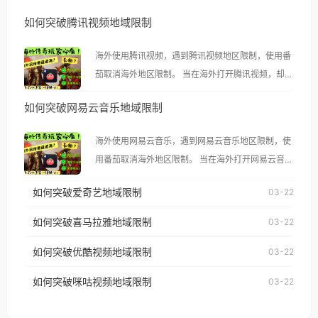
如何突破腾讯视频地域限制
海外使用腾讯视频，遇到腾讯视频地区限制，使用番
茄取消海外地区限制。 当在海外打开腾讯视频，却突
然弹出“由于版权限制，您所在的地区无法播放”的提
如何突破网易云音乐地域限制
示语。 海外用户如香港、澳门、台湾、美国、加拿
大、澳大利亚、欧洲等国家和地区时，腾讯视频也会
海外使用网易云音乐，遇到网易云音乐地区限制，使
像其他音乐平台一样，出现地区及版权限制问题，且
用番茄取消海外地区限制。 当在海外打开网易云音
仅能在中国大陆地区播放。 遇到这个问题的朋友们，
乐，却突然弹出“由于版权限制，您所在的地区无法
使用番茄回国加速器，即可解决「海外用户收听腾讯
如何突破爱奇艺地域限制
03-22
播放”的提示语。 海外用户如香港、澳门、台湾、美
视频地区版权限制」的问题，无论人在香港、澳门、
国、加拿大、澳大利亚、欧洲等国家和地区时，网易
如何突破喜马拉雅地域限制
03-22
台湾、美国、加拿大、澳大利亚、欧洲等国家和地区
云音乐也会像其他音乐平台一样，出现地区及版权限
工作、留学、定居等，都可以使用，不再因地区和版
如何突破优酷视频地域限制
03-22
制问题，且仅能在中国大陆地区播放。 遇到这个问题
权限制所困扰。
的朋友们，使用番茄回国加速器，即可解决「海外用
如何突破咪咕视频地域限制
03-22
户收听网易云音乐地区版权限制」的问题，无论人在
香港、澳门、台湾、美国、加拿大、澳大利亚、欧洲