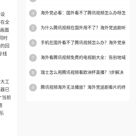
你突破地域限制（附避坑指南）
洲等国家和地区工作、留
海外党必看：国外看不了腾讯视频怎么办呀怎
4
一设
学、定居等，都可以使用，
么回事？3步解决地区限制
它在全
不再因地区和版权限制所困
为什么腾讯视频在国外用不了？海外党追剧听
5
让画面
扰。
歌购物的终极解决方案
同时
手机在国外看不了腾讯视频怎么办？海外党亲
6
选的回
测有效的追剧自由指南
专线
海外看腾讯视频免费的电视剧大全：告别地域
7
限制，轻松追剧的实用指南
瑞士怎么用腾讯视频看欧洲杯直播？3步解决
8
+附赠英国多米音乐爱奇艺省钱攻略
拿大工
腾讯视频海外无法播放？海外党追剧看片的终
9
速器已
极解决方案来了
“当前
用
乐