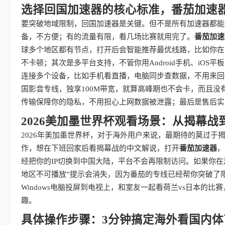
选择回国加速器的核心标准，番茄加速
要突破地域限制，回国加速器是关键。但不是所有加速器都能
备，不方便；有的流量有限，看几场比赛就用完了。
番茄加速
球多个地区都有节点，打开后会智能推荐最优线路，比如你在
不卡顿；其次是多平台支持，不管你用Android手机、iOS平
连接多个设备，比如手机看直播，电脑同步查数据，不用来回
国影音专线，独享100M带宽，就算高峰期也不会卡，而且
传输保障你的隐私，不用担心上网数据被泄露；最后是售后实
2026美加墨世界杯观看场景：从揭幕战
2026年美加墨世界杯，对于海外用户来说，最期待的莫过于
作，想在下班回家后看揭幕战的中文解说，打开
番茄加速器
，
经把你的IP切换到中国大陆，平台不会再限制访问。如果你
地区不可播放”提示会消失，因为番茄的专线已经帮你突破了
Windows电脑投屏到电视上，和室友一起看荷兰vs日本的比赛
趣。
具体操作步骤：3分钟搞定海外看国内体