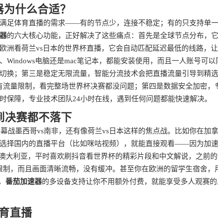
器为什么合适？
满足体育直播的需求——有的节点少，连接不稳定；有的只支持单
器
的六大核心功能，正好解决了这些痛点：首先是全球节点分布，
欧洲看荷兰vs日本的世界杯直播，它会自动匹配延迟最低的线路，
板、Windows电脑还是mac笔记本，都能安装使用，而且一人账号可以
切换；第三是稳定无限流量，智能分流技术会把直播流量引导到精
没有流量限制，看完整场世界杯决赛都没问题；第四是数据安全加密，
时保障，专业技术团队24小时在线，遇到任何问题都能快速解决。
到决赛都不落下
揭幕战墨西哥vs南非，还有像荷兰vs日本这样的焦点战。比如你在加
选择国内的直播平台（比如咪咕视频），就能直接观看——因为加
在澳大利亚，平时喜欢刷抖音看世界杯的精彩片段和中文解说，之前的
限制，而且画面清晰流畅，没有缓冲。甚至你在欧洲的留学生宿舍，
，
番茄加速器
的多设备支持让你不用额外付费，就能享受多人观赛的
育直播