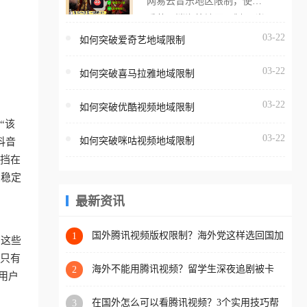
网易云音乐地区限制，使用
海外用户如香港、澳门、台
番茄取消海外地区限制。 当
湾、美国、加拿大、澳大利
在海外打开网易云音乐，却
03-22
如何突破爱奇艺地域限制
亚、欧洲等国家和地区时，
突然弹出“由于版权限制，您
腾讯视频也会像其他音乐平
03-22
所在的地区无法播放”的提示
如何突破喜马拉雅地域限制
台一样，出现地区及版权限
语。 海外用户如香港、澳
制问题，且仅能在中国大陆
03-22
如何突破优酷视频地域限制
门、台湾、美国、加拿大、
地区播放。 遇到这个问题的
“该
澳大利亚、欧洲等国家和地
朋友们，使用番茄回国加速
03-22
如何突破咪咕视频地域限制
抖音
区时，网易云音乐也会像其
器，即可解决「海外用户收
户挡在
他音乐平台一样，出现地区
听腾讯视频地区版权限制」
受稳定
及版权限制问题，且仅能在
的问题，无论人在香港、澳
中国大陆地区播放。 遇到这
最新资讯
门、台湾、美国、加拿大、
个问题的朋友们，使用番茄
澳大利亚、欧洲等国家和地
回国加速器，即可解决「海
国外腾讯视频版权限制？海外党这样选回国加
1
区工作、留学、定居等，都
问这些
速器，追剧听歌办事全搞定
外用户收听网易云音乐地区
可以使用，不再因地区和版
，只有
版权限制」的问题，无论人
海外不能用腾讯视频？留学生深夜追剧被卡
2
权限制所困扰。
用户
哭？这篇攻略帮你一键回国看剧听歌
在香港、澳门、台湾、美
在国外怎么可以看腾讯视频？3个实用技巧帮
3
国、加拿大、澳大利亚、欧