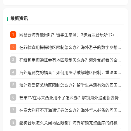
等国家和地区工作、留学、定居等，都可以使用，不
再因地区和版权限制所困扰。
最新资讯
网易云海外能用吗？留学生亲测：3步解决音乐听书+银行视频地区限制
1
在菲律宾用探探地区限制怎么办？海外游子的数字乡愁与破局之道
2
在缅甸用海通证券有地区限制怎么办？海外党必看的全场景回国加速指南
3
海外追剧党的福音：如何用咪咕破解地区限制，重温国内精彩
4
海外看爱奇艺地区限制怎么办？留学生亲测有效的回国加速器选择指南
5
芒果TV在马来西亚用不了怎么办？解锁海外追剧新姿势
6
在意大利打不开海通证券怎么办？海外华人必备的回国加速指南（附2026世界杯观赛秘籍）
7
酷狗音乐怎么关闭地区限制？海外解锁完整曲库的终极指南
8