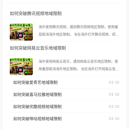
如何突破腾讯视频地域限制
海外使用腾讯视频，遇到腾讯视频地区限制，使用番
茄取消海外地区限制。 当在海外打开腾讯视频，却突
然弹出“由于版权限制，您所在的地区无法播放”的提
如何突破网易云音乐地域限制
示语。 海外用户如香港、澳门、台湾、美国、加拿
大、澳大利亚、欧洲等国家和地区时，腾讯视频也会
海外使用网易云音乐，遇到网易云音乐地区限制，使
像其他音乐平台一样，出现地区及版权限制问题，且
用番茄取消海外地区限制。 当在海外打开网易云音
仅能在中国大陆地区播放。 遇到这个问题的朋友们，
乐，却突然弹出“由于版权限制，您所在的地区无法
使用番茄回国加速器，即可解决「海外用户收听腾讯
如何突破爱奇艺地域限制
03-22
播放”的提示语。 海外用户如香港、澳门、台湾、美
视频地区版权限制」的问题，无论人在香港、澳门、
国、加拿大、澳大利亚、欧洲等国家和地区时，网易
如何突破喜马拉雅地域限制
03-22
台湾、美国、加拿大、澳大利亚、欧洲等国家和地区
云音乐也会像其他音乐平台一样，出现地区及版权限
工作、留学、定居等，都可以使用，不再因地区和版
如何突破优酷视频地域限制
03-22
制问题，且仅能在中国大陆地区播放。 遇到这个问题
权限制所困扰。
的朋友们，使用番茄回国加速器，即可解决「海外用
如何突破咪咕视频地域限制
03-22
户收听网易云音乐地区版权限制」的问题，无论人在
香港、澳门、台湾、美国、加拿大、澳大利亚、欧洲