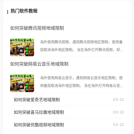
热门软件教程
如何突破腾讯视频地域限制
海外使用腾讯视频，遇到腾讯视频地区限制，使用番
茄取消海外地区限制。 当在海外打开腾讯视频，却突
然弹出“由于版权限制，您所在的地区无法播放”的提
如何突破网易云音乐地域限制
示语。 海外用户如香港、澳门、台湾、美国、加拿
大、澳大利亚、欧洲等国家和地区时，腾讯视频也会
海外使用网易云音乐，遇到网易云音乐地区限制，使
像其他音乐平台一样，出现地区及版权限制问题，且
用番茄取消海外地区限制。 当在海外打开网易云音
仅能在中国大陆地区播放。 遇到这个问题的朋友们，
乐，却突然弹出“由于版权限制，您所在的地区无法
使用番茄回国加速器，即可解决「海外用户收听腾讯
如何突破爱奇艺地域限制
03-22
播放”的提示语。 海外用户如香港、澳门、台湾、美
视频地区版权限制」的问题，无论人在香港、澳门、
国、加拿大、澳大利亚、欧洲等国家和地区时，网易
如何突破喜马拉雅地域限制
03-22
台湾、美国、加拿大、澳大利亚、欧洲等国家和地区
云音乐也会像其他音乐平台一样，出现地区及版权限
工作、留学、定居等，都可以使用，不再因地区和版
如何突破优酷视频地域限制
03-22
制问题，且仅能在中国大陆地区播放。 遇到这个问题
权限制所困扰。
的朋友们，使用番茄回国加速器，即可解决「海外用