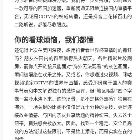
为你准备的终极解决方案。我们将一步步拆解，如何通过
一款可靠的回国加速器，重新畅通无阻地连接国内直播平
台，无论是CCTV5的权威转播，还是抖音上花样百出的
二路解说，都能尽收眼底。
你的看球烦恼，我们都懂
还记得上次在美国深夜，想用抖音看世界杯直播时的抓狂
吗？朋友在国内的群里聊得热火朝天，各种精彩片段刷
屏，而你点开链接只能面对“海外无法观看”的灰色画面，
瞬间被隔绝在欢乐之外。又或者，你想通过央视频、咪咕
视频锁定CCTV5的世界杯直播，感受那份属于国人的赛
事节奏和中文解说独有的激情点评，但“地区限制”四个字
像一盆冷水浇下来。这些场景，是不是格外熟悉？独自在
海外，一场关键的比赛不仅仅是九十分钟的竞技，更是连
接故乡情感、与国内亲友共享话题的精神纽带。失去这个
纽带，孤独感会被放大。因此，找到一个稳定、安全且高
效的方法绕过这些限制，不是锦上添花，而是实实在在的
刚需。