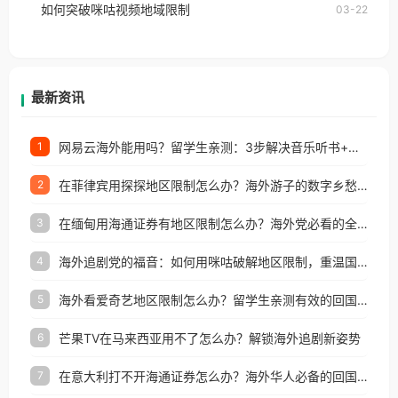
如何突破咪咕视频地域限制
03-22
户收听网易云音乐地区版权限制」的问题，无论人在
香港、澳门、台湾、美国、加拿大、澳大利亚、欧洲
等国家和地区工作、留学、定居等，都可以使用，不
再因地区和版权限制所困扰。
最新资讯
网易云海外能用吗？留学生亲测：3步解决音乐听书+银行视频地区限制
1
在菲律宾用探探地区限制怎么办？海外游子的数字乡愁与破局之道
2
在缅甸用海通证券有地区限制怎么办？海外党必看的全场景回国加速指南
3
海外追剧党的福音：如何用咪咕破解地区限制，重温国内精彩
4
海外看爱奇艺地区限制怎么办？留学生亲测有效的回国加速器选择指南
5
芒果TV在马来西亚用不了怎么办？解锁海外追剧新姿势
6
在意大利打不开海通证券怎么办？海外华人必备的回国加速指南（附2026世界杯观赛秘籍）
7