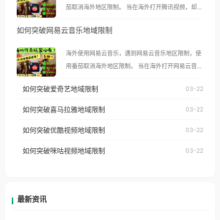
茄取消海外地区限制。 当在海外打开腾讯视频，却突
然弹出“由于版权限制，您所在的地区无法播放”的提
如何突破网易云音乐地域限制
示语。 海外用户如香港、澳门、台湾、美国、加拿
大、澳大利亚、欧洲等国家和地区时，腾讯视频也会
海外使用网易云音乐，遇到网易云音乐地区限制，使
像其他音乐平台一样，出现地区及版权限制问题，且
用番茄取消海外地区限制。 当在海外打开网易云音
仅能在中国大陆地区播放。 遇到这个问题的朋友们，
乐，却突然弹出“由于版权限制，您所在的地区无法
使用番茄回国加速器，即可解决「海外用户收听腾讯
如何突破爱奇艺地域限制
03-22
播放”的提示语。 海外用户如香港、澳门、台湾、美
视频地区版权限制」的问题，无论人在香港、澳门、
国、加拿大、澳大利亚、欧洲等国家和地区时，网易
如何突破喜马拉雅地域限制
03-22
台湾、美国、加拿大、澳大利亚、欧洲等国家和地区
云音乐也会像其他音乐平台一样，出现地区及版权限
工作、留学、定居等，都可以使用，不再因地区和版
如何突破优酷视频地域限制
03-22
制问题，且仅能在中国大陆地区播放。 遇到这个问题
权限制所困扰。
的朋友们，使用番茄回国加速器，即可解决「海外用
如何突破咪咕视频地域限制
03-22
户收听网易云音乐地区版权限制」的问题，无论人在
香港、澳门、台湾、美国、加拿大、澳大利亚、欧洲
等国家和地区工作、留学、定居等，都可以使用，不
再因地区和版权限制所困扰。
最新资讯