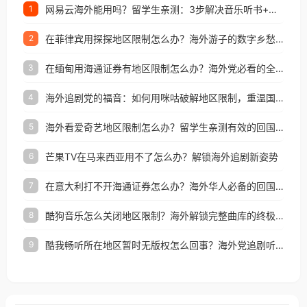
网易云海外能用吗？留学生亲测：3步解决音乐听书+银行视频地区限制
1
在菲律宾用探探地区限制怎么办？海外游子的数字乡愁与破局之道
2
在缅甸用海通证券有地区限制怎么办？海外党必看的全场景回国加速指南
3
海外追剧党的福音：如何用咪咕破解地区限制，重温国内精彩
4
海外看爱奇艺地区限制怎么办？留学生亲测有效的回国加速器选择指南
5
芒果TV在马来西亚用不了怎么办？解锁海外追剧新姿势
6
在意大利打不开海通证券怎么办？海外华人必备的回国加速指南（附2026世界杯观赛秘籍）
7
酷狗音乐怎么关闭地区限制？海外解锁完整曲库的终极指南
8
酷我畅听所在地区暂时无版权怎么回事？海外党追剧听歌的破局指南
9