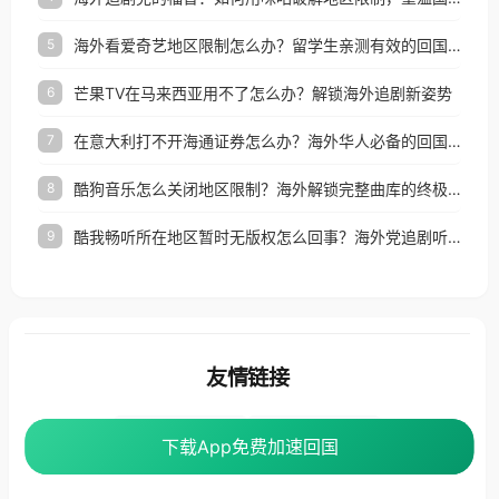
海外看爱奇艺地区限制怎么办？留学生亲测有效的回国加速器选择指南
5
芒果TV在马来西亚用不了怎么办？解锁海外追剧新姿势
6
在意大利打不开海通证券怎么办？海外华人必备的回国加速指南（附2026世界杯观赛秘籍）
7
酷狗音乐怎么关闭地区限制？海外解锁完整曲库的终极指南
8
酷我畅听所在地区暂时无版权怎么回事？海外党追剧听歌的破局指南
9
友情链接
海外回国加速器
番茄加速器
下载App免费加速回国
下载App免费加速回国