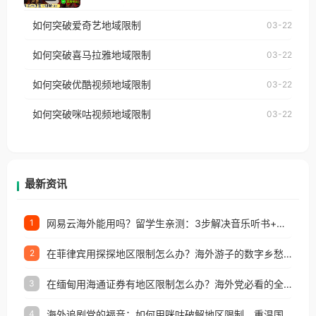
乐，却突然弹出“由于版权限制，您所在的地区无法
使用番茄回国加速器，即可解决「海外用户收听腾讯
如何突破爱奇艺地域限制
03-22
播放”的提示语。 海外用户如香港、澳门、台湾、美
视频地区版权限制」的问题，无论人在香港、澳门、
国、加拿大、澳大利亚、欧洲等国家和地区时，网易
如何突破喜马拉雅地域限制
03-22
台湾、美国、加拿大、澳大利亚、欧洲等国家和地区
云音乐也会像其他音乐平台一样，出现地区及版权限
工作、留学、定居等，都可以使用，不再因地区和版
如何突破优酷视频地域限制
03-22
制问题，且仅能在中国大陆地区播放。 遇到这个问题
权限制所困扰。
的朋友们，使用番茄回国加速器，即可解决「海外用
如何突破咪咕视频地域限制
03-22
户收听网易云音乐地区版权限制」的问题，无论人在
香港、澳门、台湾、美国、加拿大、澳大利亚、欧洲
等国家和地区工作、留学、定居等，都可以使用，不
再因地区和版权限制所困扰。
最新资讯
网易云海外能用吗？留学生亲测：3步解决音乐听书+银行视频地区限制
1
在菲律宾用探探地区限制怎么办？海外游子的数字乡愁与破局之道
2
在缅甸用海通证券有地区限制怎么办？海外党必看的全场景回国加速指南
3
海外追剧党的福音：如何用咪咕破解地区限制，重温国内精彩
4