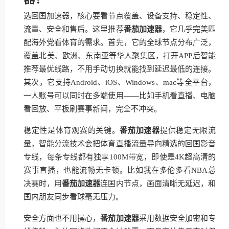
选回国加速器，核心要看节点覆盖、设备支持、稳定性、
流量、安全和售后。这里推荐
番茄加速器
，它几乎完美匹
配海外党看体育的需求。首先，它的全球节点分布广泛，
覆盖北美、欧洲、东南亚等华人聚集区，打开APP后智能
推荐最优线路，不用手动切换就能找到延迟最低的连接。
其次，它支持Android、iOS、Windows、mac等全平台，
一人账号可以同时在多端使用——比如手机看直播、电脑
看回放、平板刷赛事新闻，完全不冲突。
稳定性是体育观赛的关键。
番茄加速器
提供稳定无限流
量，智能分流技术会把体育直播流量导向精选的回国影音
专线，每条专线都有独享100M带宽，即使是4K超高清的
赛事直播，也能流畅无卡顿。比如我在多伦多看NBA总
决赛时，用
番茄加速器
连国内节点，画面清晰无延迟，和
国内朋友同步看球毫无压力。
安全方面也不用操心，
番茄加速器
采用数据安全加密和专