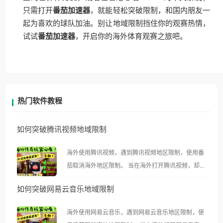
只需打开
番茄加速器
，就能轻松突破限制，和国内朋友一
起为喜欢的球队加油。别让地域限制挡住你的观赛热情，
试试
番茄加速器
，开启你的海外体育观赛之旅吧。
热门软件教程
如何突破腾讯视频地域限制
海外使用腾讯视频，遇到腾讯视频地区限制，使用番
茄取消海外地区限制。 当在海外打开腾讯视频，却突
然弹出“由于版权限制，您所在的地区无法播放”的提
如何突破网易云音乐地域限制
示语。 海外用户如香港、澳门、台湾、美国、加拿
大、澳大利亚、欧洲等国家和地区时，腾讯视频也会
海外使用网易云音乐，遇到网易云音乐地区限制，使
像其他音乐平台一样，出现地区及版权限制问题，且