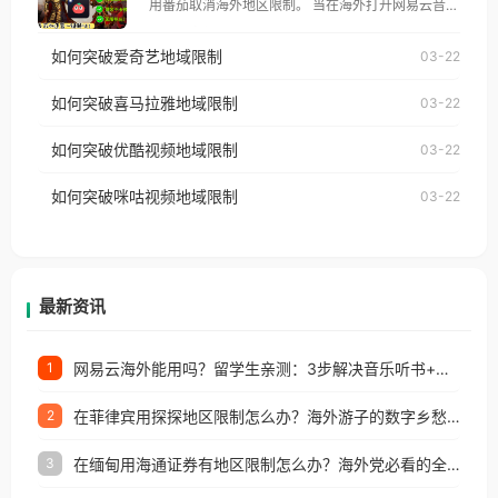
用番茄取消海外地区限制。 当在海外打开网易云音
仅能在中国大陆地区播放。 遇到这个问题的朋友们，
乐，却突然弹出“由于版权限制，您所在的地区无法
使用番茄回国加速器，即可解决「海外用户收听腾讯
如何突破爱奇艺地域限制
03-22
播放”的提示语。 海外用户如香港、澳门、台湾、美
视频地区版权限制」的问题，无论人在香港、澳门、
国、加拿大、澳大利亚、欧洲等国家和地区时，网易
如何突破喜马拉雅地域限制
03-22
台湾、美国、加拿大、澳大利亚、欧洲等国家和地区
云音乐也会像其他音乐平台一样，出现地区及版权限
工作、留学、定居等，都可以使用，不再因地区和版
如何突破优酷视频地域限制
03-22
制问题，且仅能在中国大陆地区播放。 遇到这个问题
权限制所困扰。
的朋友们，使用番茄回国加速器，即可解决「海外用
如何突破咪咕视频地域限制
03-22
户收听网易云音乐地区版权限制」的问题，无论人在
香港、澳门、台湾、美国、加拿大、澳大利亚、欧洲
等国家和地区工作、留学、定居等，都可以使用，不
再因地区和版权限制所困扰。
最新资讯
网易云海外能用吗？留学生亲测：3步解决音乐听书+银行视频地区限制
1
在菲律宾用探探地区限制怎么办？海外游子的数字乡愁与破局之道
2
在缅甸用海通证券有地区限制怎么办？海外党必看的全场景回国加速指南
3