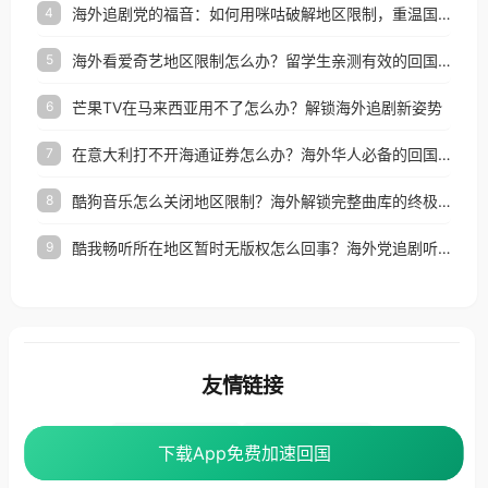
海外追剧党的福音：如何用咪咕破解地区限制，重温国内精彩
4
海外看爱奇艺地区限制怎么办？留学生亲测有效的回国加速器选择指南
5
芒果TV在马来西亚用不了怎么办？解锁海外追剧新姿势
6
在意大利打不开海通证券怎么办？海外华人必备的回国加速指南（附2026世界杯观赛秘籍）
7
酷狗音乐怎么关闭地区限制？海外解锁完整曲库的终极指南
8
酷我畅听所在地区暂时无版权怎么回事？海外党追剧听歌的破局指南
9
友情链接
海外回国加速器
番茄加速器
下载App免费加速回国
下载App免费加速回国